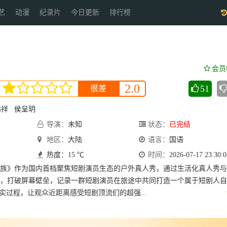
艺
动漫
纪录片
今日更新
排行榜
会员
2.0
51
很差
添祥
侯呈玥
导演：
未知
状态：
已完结
地区：
大陆
语言：
国语
热度：15 ℃
时间：
2026-07-17 23:30:0
家族》作为国内首档聚焦短剧演员生态的户外真人秀，通过生活化真人秀
，打破屏幕壁垒，记录一群短剧演员在旅途中共同打造一个属于短剧人自
真实过程，让观众近距离感受短剧顶流们的超强...