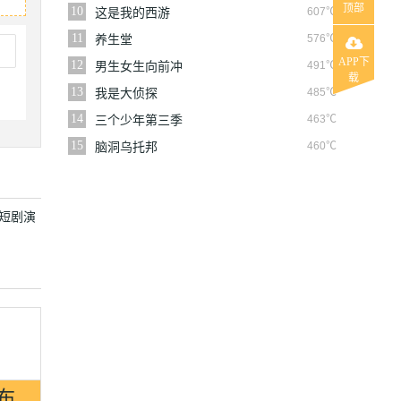
顶部
10
607℃
这是我的西游
11
576℃
养生堂
APP下
12
491℃
男生女生向前冲
载
13
485℃
我是大侦探
14
463℃
三个少年第三季
15
460℃
脑洞乌托邦
短剧演