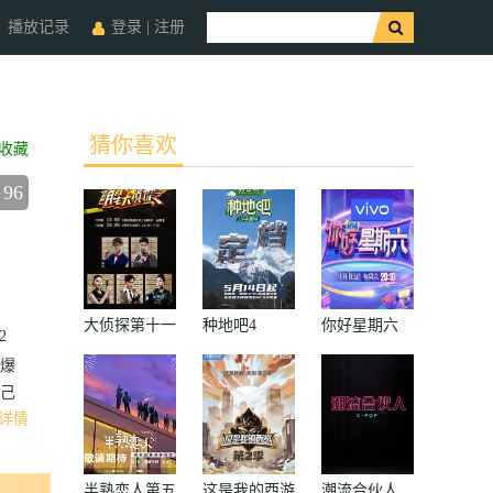
播放记录
登录
|
注册
猜你喜欢
收藏
96
大侦探第十一
种地吧4
你好星期六
2
季
与爆
己
详情
半熟恋人第五
这是我的西游
潮流合伙人