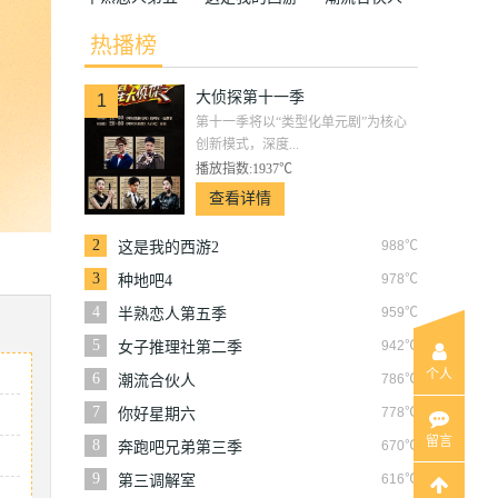
季
2
热播榜
大侦探第十一季
1
第十一季将以“类型化单元剧”为核心
创新模式，深度...
播放指数:1937℃
查看详情
2
988℃
这是我的西游2
3
978℃
种地吧4
4
959℃
半熟恋人第五季
5
942℃
女子推理社第二季
个人
6
786℃
潮流合伙人
7
778℃
你好星期六
留言
8
670℃
奔跑吧兄弟第三季
9
616℃
第三调解室