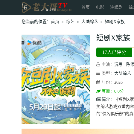
首页
电影
连续剧
综
您当前的位置：
首页
»
综艺
»
大陆综艺
»
短剧X家族
短剧X家族
17人已评分
主演：
沉思
陈
类型：
大陆综艺
年份：
2026
豆瓣：0.0分
简介：
《短剧X
笑综艺游戏双重内容
的“快闪俱乐部”的