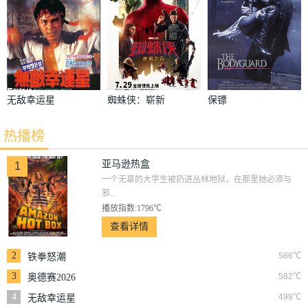
无敌幸运星
蜘蛛侠：崭新
保镖
之日
热播榜
亚马逊热盒
1
一个无辜的大学生被扔进丛林地狱，在那里她必须与
邪...
播放指数:1796℃
查看详情
2
586℃
铁拳怒潮
3
582℃
奥德赛2026
4
499℃
无敌幸运星