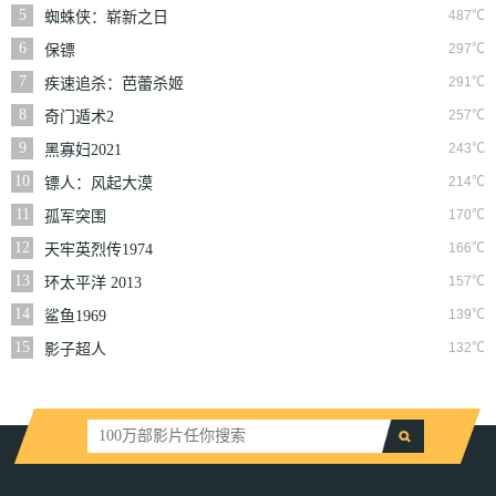
5
487℃
蜘蛛侠：崭新之日
6
297℃
保镖
7
291℃
疾速追杀：芭蕾杀姬
8
257℃
奇门遁术2
9
243℃
黑寡妇2021
10
214℃
镖人：风起大漠
11
170℃
孤军突围
12
166℃
天牢英烈传1974
13
157℃
环太平洋 2013
14
139℃
鲨鱼1969
15
132℃
影子超人