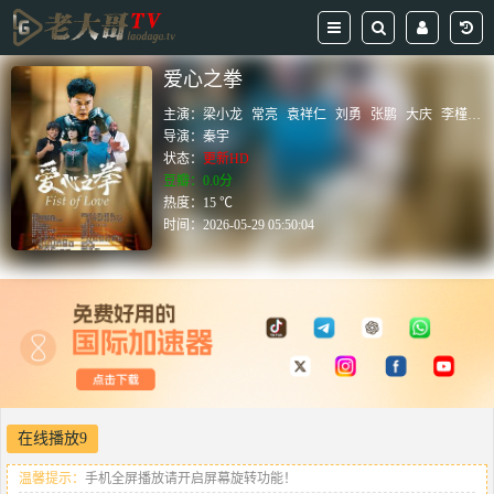
爱心之拳
主演：
梁小龙
常亮
袁祥仁
刘勇
张鹏
大庆
李槿
秦
导演：
秦宇
状态：
更新HD
豆瓣：0.0分
热度：15 ℃
时间：
2026-05-29 05:50:04
在线播放9
温馨提示：
手机全屏播放请开启屏幕旋转功能！