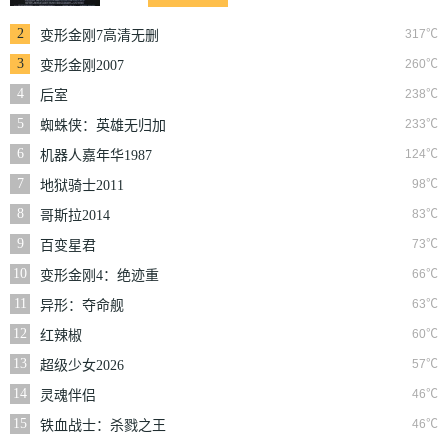
2
317℃
变形金刚7高清无删
减版
3
260℃
变形金刚2007
4
238℃
后室
5
233℃
蜘蛛侠：英雄无归加
长版
6
124℃
机器人嘉年华1987
7
98℃
地狱骑士2011
8
83℃
哥斯拉2014
9
73℃
百变星君
10
66℃
变形金刚4：绝迹重
生普通话版
11
63℃
异形：夺命舰
12
60℃
红辣椒
13
57℃
超级少女2026
14
46℃
灵魂伴侣
15
46℃
铁血战士：杀戮之王