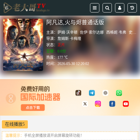
阿凡达,火与烬普通话版
主演：
萨姆·沃辛顿
佐伊·索尔达娜
西格妮·韦弗
史蒂芬·朗
导演：
詹姆斯·卡梅隆
状态：
正片
豆瓣：0.0分
热度：177 ℃
时间：
2026-05-30 12:20:02
在线播放5
温馨提示：
手机全屏播放请开启屏幕旋转功能！