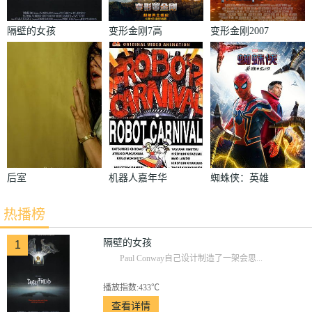
隔壁的女孩
变形金刚7高
变形金刚2007
清无删减版
后室
机器人嘉年华
蜘蛛侠：英雄
1987
无归加长版
热播榜
隔壁的女孩
1
Paul Conway自己设计制造了一架会思...
播放指数:433℃
查看详情