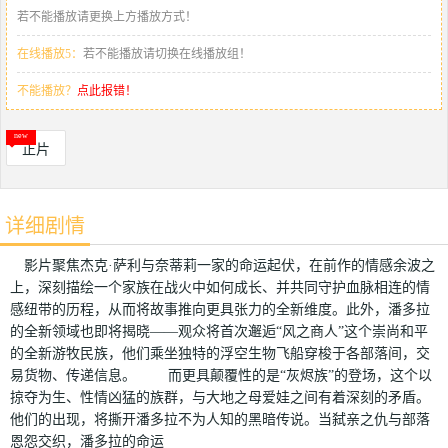
若不能播放请更换上方播放方式！
在线播放5：
若不能播放请切换在线播放组！
不能播放？
点此报错！
正片
详细剧情
影片聚焦杰克·萨利与奈蒂莉一家的命运起伏，在前作的情感余波之
上，深刻描绘一个家族在战火中如何成长、并共同守护血脉相连的情
感纽带的历程，从而将故事推向更具张力的全新维度。此外，潘多拉
的全新领域也即将揭晓——观众将首次邂逅“风之商人”这个崇尚和平
的全新游牧民族，他们乘坐独特的浮空生物飞船穿梭于各部落间，交
易货物、传递信息。 而更具颠覆性的是“灰烬族”的登场，这个以
掠夺为生、性情凶猛的族群，与大地之母爱娃之间有着深刻的矛盾。
他们的出现，将撕开潘多拉不为人知的黑暗传说。当弑亲之仇与部落
恩怨交织，潘多拉的命运