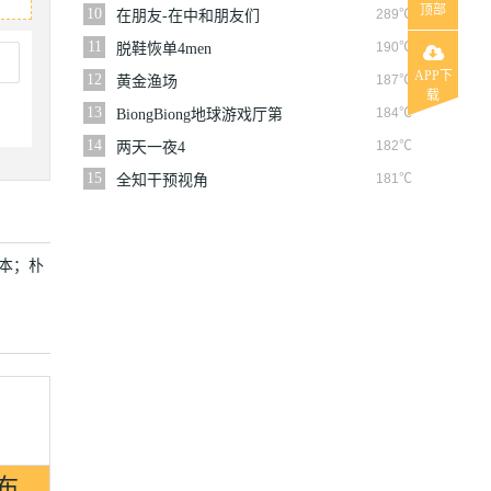
顶部
10
289℃
在朋友-在中和朋友们
11
190℃
脱鞋恢单4men
APP下
12
187℃
黄金渔场
载
13
184℃
BiongBiong地球游戏厅第
三季
14
182℃
两天一夜4
15
181℃
全知干预视角
本；朴