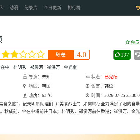
艺
动漫
纪录片
今日更新
排行榜
顿
会员
4.0
197
较差
金在中
朴明秀
郑俊河
崔洪万
金光奎
导演：
未知
状态：
已完结
地区：
韩国
语言：
韩语
热度：63 ℃
时间：
2026-07-25 23:30:0
美食之旅”，记录明星助理们（“美食烈士”）如何竭尽全力满足子阳的食
。秋成勋、金在中将前往日本；朴明秀、郑俊河前往香港；崔洪万、金光