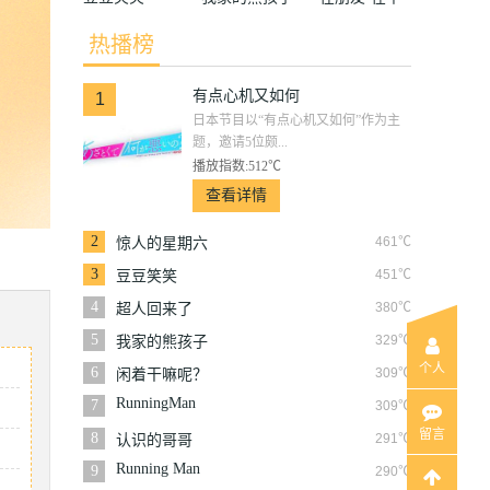
和朋友们
热播榜
有点心机又如何
1
日本节目以“有点心机又如何”作为主
题，邀请5位颇...
播放指数:512℃
查看详情
2
461℃
惊人的星期六
3
451℃
豆豆笑笑
4
380℃
超人回来了
5
329℃
我家的熊孩子
个人
6
309℃
闲着干嘛呢？
RunningMan
7
309℃
留言
8
291℃
认识的哥哥
Running Man
9
290℃