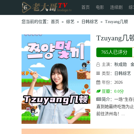
首页
电影
连续剧
综
您当前的位置：
首页
»
综艺
»
日韩综艺
»
Tzuyang几顿
Tzuyang几
765人已评分
主演：
秋成勋
类型：
日韩综艺
年份：
2026
豆瓣：0.0分
简介：
一场“生存
直到她最终吃饱为止
前往济州岛！...