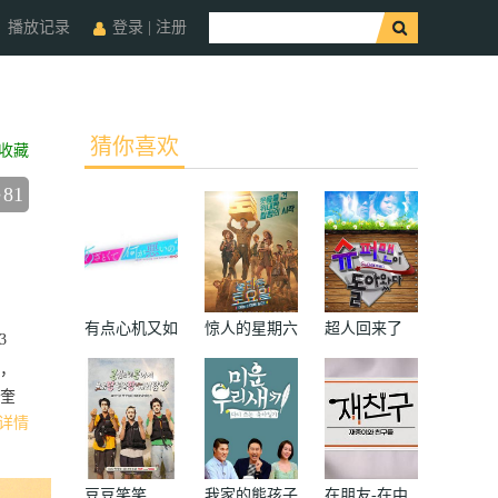
播放记录
登录
|
注册
猜你喜欢
收藏
81
有点心机又如
惊人的星期六
超人回来了
3
何
量，
奎
详情
豆豆笑笑
我家的熊孩子
在朋友-在中