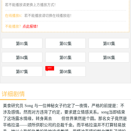
若不能播放请更换上方播放方式！
在线播放6：
若不能播放请切换在线播放组！
不能播放？
点此报错！
第01集
第02集
第03集
第04集
第05集
第06集
第07集
第08集
详细剧情
美食研究员 Song 与一位神秘女子约定了一夜情，严格的前提是：不
涉及感情。然而对方违背了约定，要求建立情感关系。song当即结束
了这场露水情缘，转身离去 但世界果然是个圆。那名女子竟然是
平格拉温——颂所供职公司的总裁千金。而平格拉温并不打算轻易放