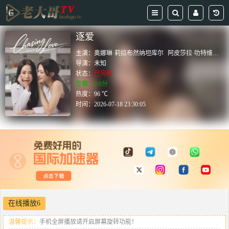
逐爱
主演：
奥娜琳·莉拉布然纳坦库尔
阿皮莎拉·叻特维塞特提拉库尔
导演：
未知
状态：
已完结
豆瓣：0.0分
热度：96 ℃
时间：
2026-07-18 23:30:05
在线播放6
温馨提示：
手机全屏播放请开启屏幕旋转功能！