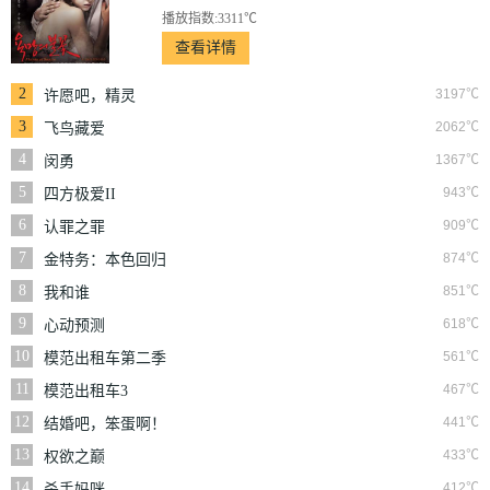
播放指数:3311℃
查看详情
2
3197℃
许愿吧，精灵
3
2062℃
飞鸟藏爱
4
1367℃
闵勇
5
943℃
四方极爱II
6
909℃
认罪之罪
7
874℃
金特务：本色回归
8
851℃
我和谁
9
618℃
心动预测
10
561℃
模范出租车第二季
11
467℃
模范出租车3
12
441℃
结婚吧，笨蛋啊！
13
433℃
权欲之巅
14
412℃
杀手妈咪