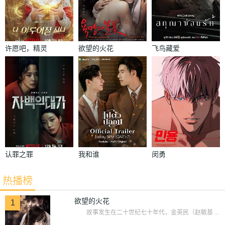
许愿吧，精灵
欲望的火花
飞鸟藏爱
认罪之罪
我和谁
闵勇
热播榜
欲望的火花
1
故事发生在二十世纪七十年代，金英民（赵敏基 ...