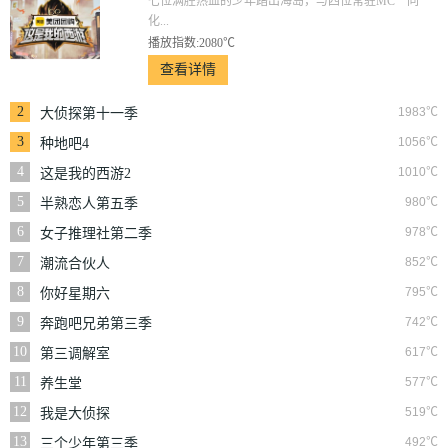
七位满腔热血的少年踏出海岛，与四位常驻MC一同
化...
播放指数:2080℃
查看详情
2
1983℃
大侦探第十一季
3
1056℃
种地吧4
4
1010℃
这是我的西游2
5
980℃
半熟恋人第五季
6
978℃
女子推理社第二季
7
852℃
潮流合伙人
8
795℃
你好星期六
9
742℃
奔跑吧兄弟第三季
10
617℃
第三调解室
11
577℃
养生堂
12
519℃
我是大侦探
13
492℃
三个少年第三季