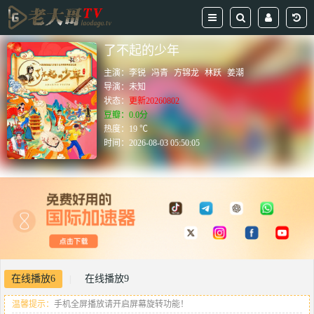
了不起的少年
主演：
李锐
冯青
方锦龙
林跃
姜潮
导演：
未知
状态：
更新20260802
豆瓣：0.0分
热度：19 ℃
时间：
2026-08-03 05:50:05
在线播放6
在线播放9
|
温馨提示：
手机全屏播放请开启屏幕旋转功能！