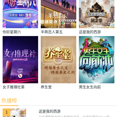
你好星期六
半熟恋人第五
这是我的西游
季
2
女子推理社第
养生堂
男生女生向前
二季
冲
热播榜
这是我的西游
1