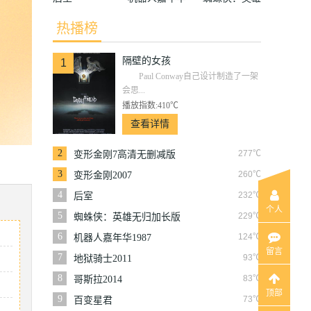
1987
无归加长版
热播榜
隔壁的女孩
1
Paul Conway自己设计制造了一架
会思...
播放指数:410℃
查看详情
2
277℃
变形金刚7高清无删减版
3
260℃
变形金刚2007
4
232℃
后室
个人
5
229℃
蜘蛛侠：英雄无归加长版
6
124℃
机器人嘉年华1987
留言
7
93℃
地狱骑士2011
8
83℃
哥斯拉2014
顶部
9
73℃
百变星君