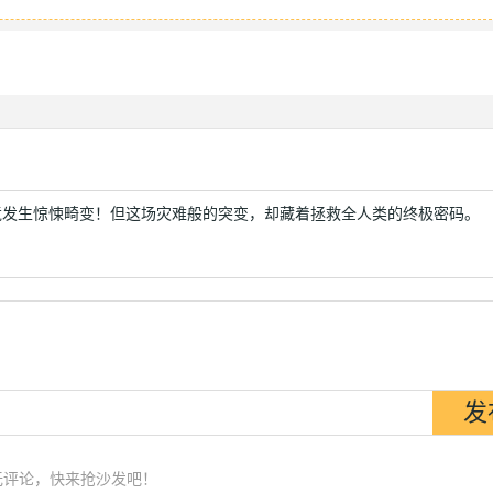
竟发生惊悚畸变！但这场灾难般的突变，却藏着拯救全人类的终极密码。
无评论，快来抢沙发吧！