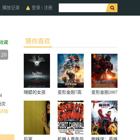
播放记录
登录
|
注册
猜你喜欢
收藏
20
隔壁的女孩
变形金刚7高
变形金刚2007
4
清无删减版
场灾
详情
后室
机器人嘉年华
蜘蛛侠：英雄