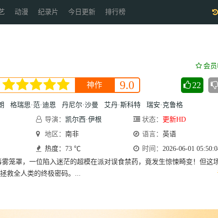
艺
动漫
纪录片
今日更新
排行榜
会员
9.0
22
神作
朗
格瑞思·范·迪恩
丹尼尔·沙曼
艾丹·斯科特
瑞安·克鲁格
导演：
凯尔西·伊根
状态：
更新HD
地区：
南非
语言：
英语
热度：73 ℃
时间：
2026-06-01 05:50:0
毒雾笼罩，一位陷入迷茫的超模在派对误食禁药，竟发生惊悚畸变！但这
拯救全人类的终极密码。...