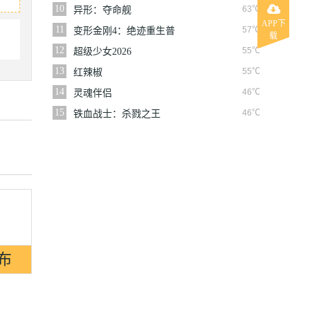
10
63℃
异形：夺命舰
APP下
11
57℃
变形金刚4：绝迹重生普
载
通话版
12
55℃
超级少女2026
13
55℃
红辣椒
14
46℃
灵魂伴侣
15
46℃
铁血战士：杀戮之王