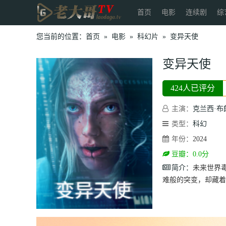
首页
电影
连续剧
综
您当前的位置：
首页
»
电影
»
科幻片
»
变异天使
变异天使
424人已评分
主演：
克兰西·布
类型：
科幻
年份：
2024
豆瓣：0.0分
简介：
未来世界
难般的突变，却藏着