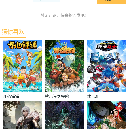
暂无评论，快来抢沙发吧！
猜你喜欢
开心锤锤
熊出没之探险
炫卡斗士
日记