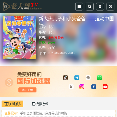
新大头儿子和小头爸爸——运动中国
行
主演：
未知
导演：
未知
状态：
更新第40集
豆瓣：0.0分
热度：21 ℃
时间：
2026-06-20 05:50:06
在线播放6
在线播放9
|
温馨提示：
手机全屏播放请开启屏幕旋转功能！