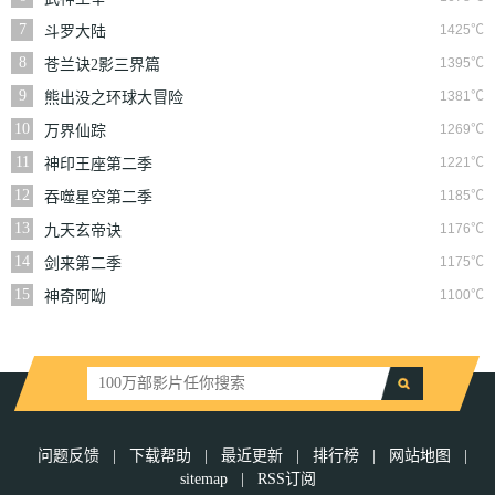
7
1425℃
斗罗大陆
8
1395℃
苍兰诀2影三界篇
9
1381℃
熊出没之环球大冒险
10
1269℃
万界仙踪
11
1221℃
神印王座第二季
12
1185℃
吞噬星空第二季
13
1176℃
九天玄帝诀
14
1175℃
剑来第二季
15
1100℃
神奇阿呦
问题反馈
|
下载帮助
|
最近更新
|
排行榜
|
网站地图
|
sitemap
|
RSS订阅