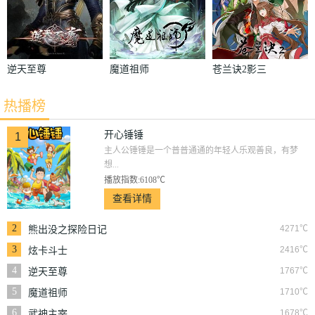
逆天至尊
魔道祖师
苍兰诀2影三
界篇
热播榜
开心锤锤
1
主人公锤锤是一个普普通通的年轻人乐观善良，有梦
想...
播放指数:6108℃
查看详情
2
4271℃
熊出没之探险日记
3
2416℃
炫卡斗士
4
1767℃
逆天至尊
5
1710℃
魔道祖师
6
1678℃
武神主宰