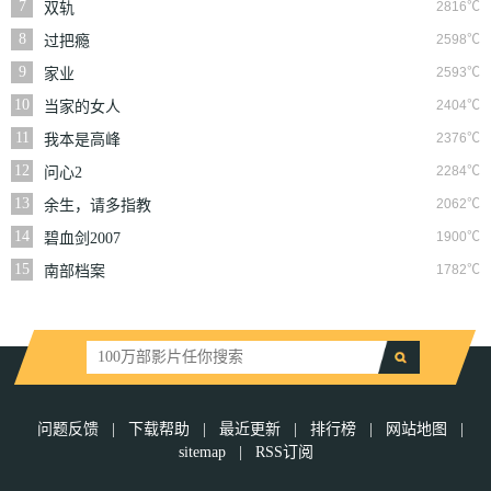
7
2816℃
双轨
8
2598℃
过把瘾
9
2593℃
家业
10
2404℃
当家的女人
11
2376℃
我本是高峰
12
2284℃
问心2
13
2062℃
余生，请多指教
14
1900℃
碧血剑2007
15
1782℃
南部档案
问题反馈
|
下载帮助
|
最近更新
|
排行榜
|
网站地图
|
sitemap
|
RSS订阅