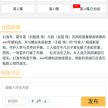
第22集
第23集
第24集已完结
详细剧情
幻海市，夏冬青（刘智扬 饰）与娅（肖茵 饰）共同经营着昼夜转换的
444号便利店，并与酷似失踪赵吏（于毅 饰）的“守夜人”结成新搭
档，守护人界与灵界的平衡。三人组在平凡日子里化解了多起异事，
然而，一场意外打破了平静……红月当空之际，众人诛灭其阴谋回归
现实。幻海市恢复宁静，444号便利店继续营业，但新的异闻已在青石
板路上悄然滋生。
网友评论