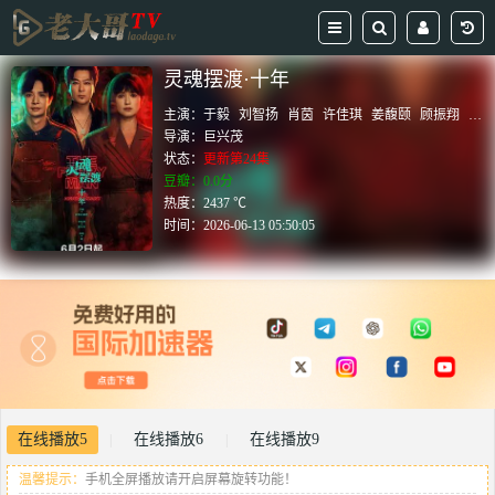
灵魂摆渡·十年
主演：
于毅
刘智扬
肖茵
许佳琪
姜馥颐
顾振翔
马
导演：
巨兴茂
状态：
更新第24集
豆瓣：0.0分
热度：2437 ℃
时间：
2026-06-13 05:50:05
在线播放5
在线播放6
在线播放9
|
|
温馨提示：
手机全屏播放请开启屏幕旋转功能！