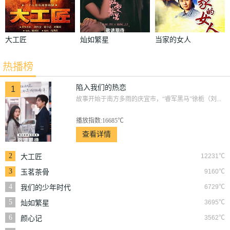
大工匠
灿如繁星
当家的女人
热播榜
陷入我们的热恋
1
故事开始于南方多雨的庆宜市，“睿军黑马”徐栀（刘...
播放指数:16685℃
查看详情
2
12231℃
大工匠
3
9160℃
玉茗茶骨
4
6729℃
我们的少年时代
5
3695℃
灿如繁星
6
3562℃
颜心记