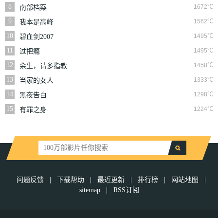
8
1672℃
南部档案
9
1562℃
我本是高峰
10
1495℃
碧血剑2007
11
1495℃
过把瘾
12
1458℃
余生，请多指教
13
1333℃
当家的女人
14
1298℃
黑夜告白
15
1224℃
有罪之身
问题反馈
|
下载帮助
|
最近更新
|
排行榜
|
网站地图
|
sitemap
|
RSS订阅