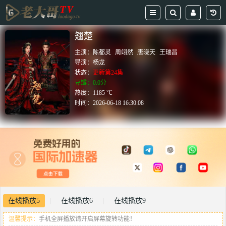
翘楚
主演：
陈都灵
周翊然
唐晓天
王瑞昌
导演：
杨龙
状态：
更新第24集
豆瓣：0.0分
热度：1185 ℃
时间：
2026-06-18 16:30:08
在线播放5
在线播放6
在线播放9
|
|
温馨提示：
手机全屏播放请开启屏幕旋转功能！