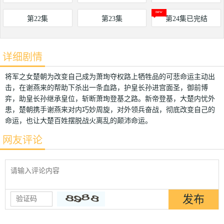
第22集
第23集
第24集已完结
详细剧情
将军之女楚朝为改变自己成为萧珣夺权路上牺牲品的可悲命运主动出
击，在谢燕来的帮助下杀出一条血路，护皇长孙进宫面圣，御前博
弈，助皇长孙继承皇位，斩断萧珣登基之路。新帝登基，大楚内忧外
患，楚朝携手谢燕来对内巧妙周旋，对外领兵奋战，彻底改变自己的
命运，也让大楚百姓摆脱战火离乱的颠沛命运。
网友评论