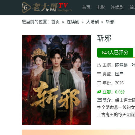
首页
电影
连续剧
综
您当前的位置：
首页
»
连续剧
»
大陆剧
»
斩邪
斩邪
643人已评分
主演：
陈静易
类型：
国产
年份：
2026
豆瓣：0.0分
简介：
崂山道士
字全阴命悬一线的女
上古鬼王的惊天阴谋