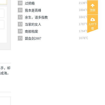
10
2139℃
过把瘾
11
1894℃
我本是高峰
顶部
12
1841℃
余生，请多指教
13
1787℃
当家的女人
APP下
载
14
1764℃
南部档案
15
1678℃
碧血剑2007
出手，却
隋成海，