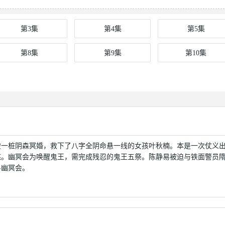
第3集
第4集
第5集
第8集
第9集
第10集
破一桩阴森冥婚，救下了八字全阴命悬一线的女孩叶秋楠。本是一次仗义
谋。幽冥会为唤醒鬼王，需完成残忍的鬼王五祭。陈静易被迫与铁面警员
斗幽冥会。