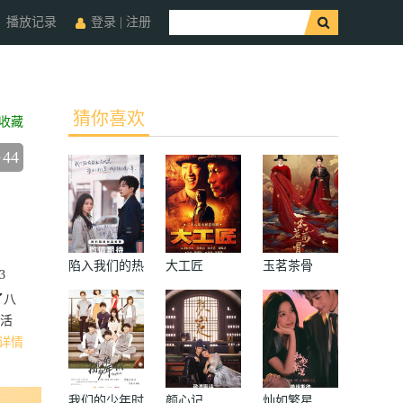
播放记录
登录
|
注册
猜你喜欢
收藏
44
陷入我们的热
大工匠
玉茗茶骨
3
恋
了八
活
详情
我们的少年时
颜心记
灿如繁星