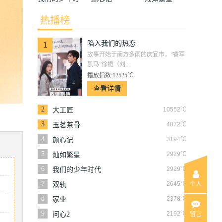
代
热播榜
陷入我们的热恋
1
故事开始于南方多雨的庆宜市，“睿军
黑马”徐栀（刘...
播放指数:12525℃
查看详情
2
10552℃
大工匠
3
4872℃
玉茗茶骨
4
3194℃
颜心记
5
2929℃
灿如繁星
6
2929℃
我们的少年时代
7
2645℃
双轨
个人
8
2378℃
家业
9
2192℃
问心2
留言