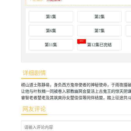
第1集
第2集
第6集
第7集
第11集
第12集已完结
详细剧情
崂山道士陈静易，身负西方鬼帝使者的神秘使命，于雨夜撞
让他与叶秋楠一同被卷入邪教幽冥会复活上古鬼王的惊天阴
睿智老者楚老及其飒爽孙女楚佳佳等同伴结盟，踏上征途共
网友评论