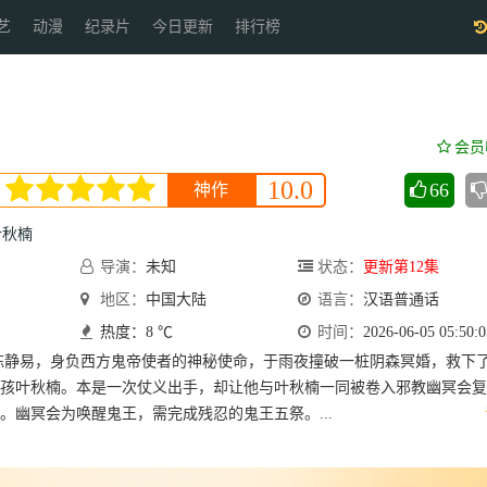
艺
动漫
纪录片
今日更新
排行榜
会员
10.0
66
神作
叶秋楠
导演：
未知
状态：
更新第12集
地区：
中国大陆
语言：
汉语普通话
热度：8 ℃
时间：
2026-06-05 05:50:0
陈静易，身负西方鬼帝使者的神秘使命，于雨夜撞破一桩阴森冥婚，救下
孩叶秋楠。本是一次仗义出手，却让他与叶秋楠一同被卷入邪教幽冥会复
。幽冥会为唤醒鬼王，需完成残忍的鬼王五祭。...