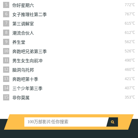
5
772℃
你好星期六
6
767℃
女子推理社第二季
7
615℃
第三调解室
8
612℃
潮流合伙人
9
562℃
养生堂
10
526℃
奔跑吧兄弟第三季
11
490℃
男生女生向前冲
12
460℃
脑洞乌托邦
13
421℃
奔跑吧第十季
14
407℃
三个少年第三季
15
353℃
非你莫属