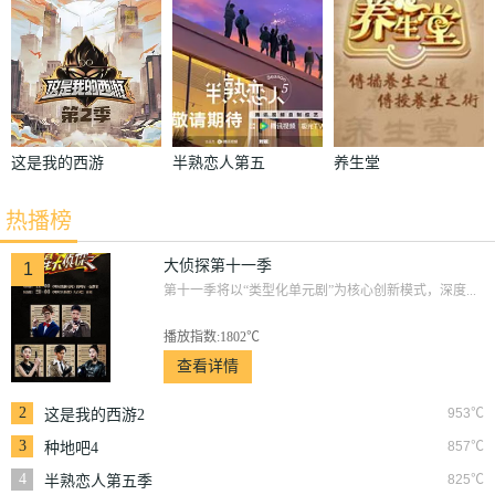
这是我的西游
半熟恋人第五
养生堂
2
季
热播榜
大侦探第十一季
1
第十一季将以“类型化单元剧”为核心创新模式，深度...
播放指数:1802℃
查看详情
2
953℃
这是我的西游2
3
857℃
种地吧4
4
825℃
半熟恋人第五季