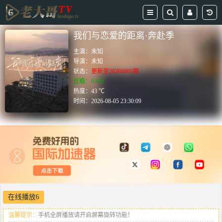
我们与恋爱的距离·奔赴季
主演：
未知
导演：
未知
状态：
更新至20260805期
豆瓣：0.0分
热度：43 ℃
时间：
2026-08-05 23:30:09
在线播放6
温馨提示：
手机全屏播放请开启屏幕旋转功能！