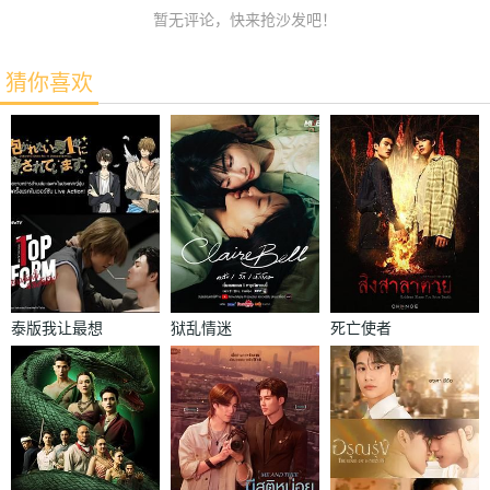
暂无评论，快来抢沙发吧！
猜你喜欢
泰版我让最想
狱乱情迷
死亡使者
被拥抱的男人
给威胁了