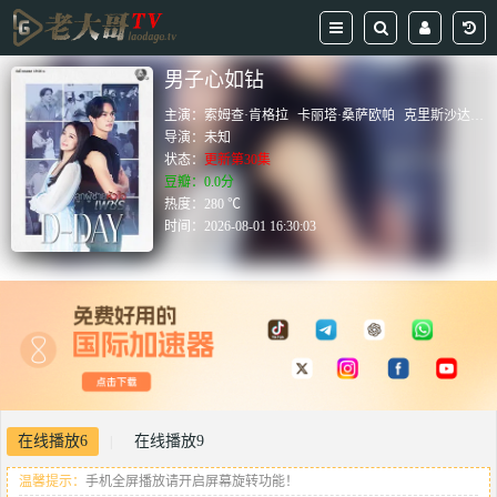
男子心如钻
主演：
索姆查·肯格拉
卡丽塔·桑萨欧帕
克里斯沙达·苏帕普洛姆
导演：
未知
状态：
更新第30集
豆瓣：0.0分
热度：280 ℃
时间：
2026-08-01 16:30:03
在线播放6
在线播放9
|
温馨提示：
手机全屏播放请开启屏幕旋转功能！