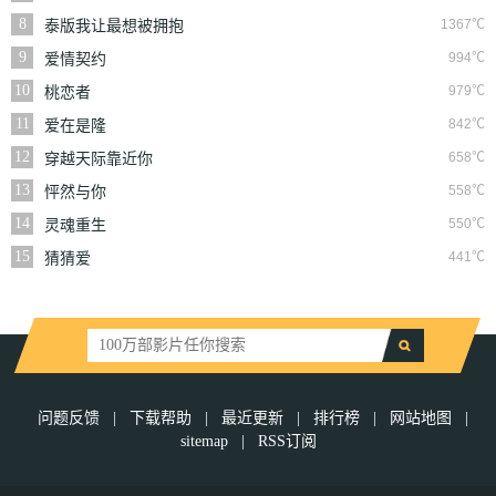
8
1367℃
泰版我让最想被拥抱
的男人给威胁了
9
994℃
爱情契约
10
979℃
桃恋者
11
842℃
爱在是隆
12
658℃
穿越天际靠近你
13
558℃
怦然与你
14
550℃
灵魂重生
15
441℃
猜猜爱
问题反馈
|
下载帮助
|
最近更新
|
排行榜
|
网站地图
|
sitemap
|
RSS订阅