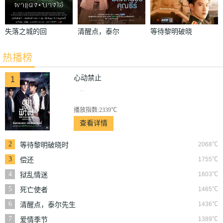
失落之城的回
清醒点，泰尔
等待黎明破晓
声
先生
时
热播榜
心动禁止
1
...
播放指数:2339℃
查看详情
2
2068℃
等待黎明破晓时
3
1755℃
偿还
4
1603℃
狱乱情迷
5
1465℃
死亡使者
6
1436℃
清醒点，泰尔先生
7
1389℃
爱情季节