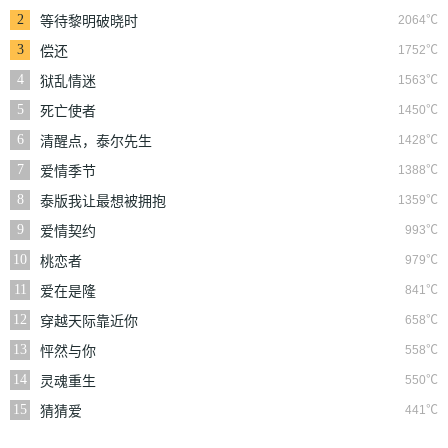
2
2064℃
等待黎明破晓时
3
1752℃
偿还
4
1563℃
狱乱情迷
5
1450℃
死亡使者
6
1428℃
清醒点，泰尔先生
7
1388℃
爱情季节
8
1359℃
泰版我让最想被拥抱
的男人给威胁了
9
993℃
爱情契约
10
979℃
桃恋者
11
841℃
爱在是隆
12
658℃
穿越天际靠近你
13
558℃
怦然与你
14
550℃
灵魂重生
15
441℃
猜猜爱