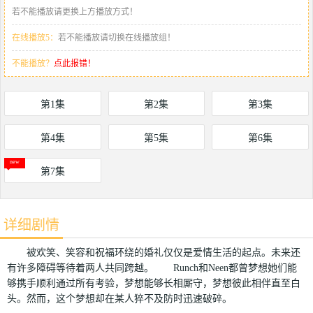
若不能播放请更换上方播放方式！
在线播放5：
若不能播放请切换在线播放组！
不能播放？
点此报错！
第1集
第2集
第3集
第4集
第5集
第6集
第7集
详细剧情
被欢笑、笑容和祝福环绕的婚礼仅仅是爱情生活的起点。未来还
有许多障碍等待着两人共同跨越。 Runch和Neen都曾梦想她们能
够携手顺利通过所有考验，梦想能够长相厮守，梦想彼此相伴直至白
头。然而，这个梦想却在某人猝不及防时迅速破碎。