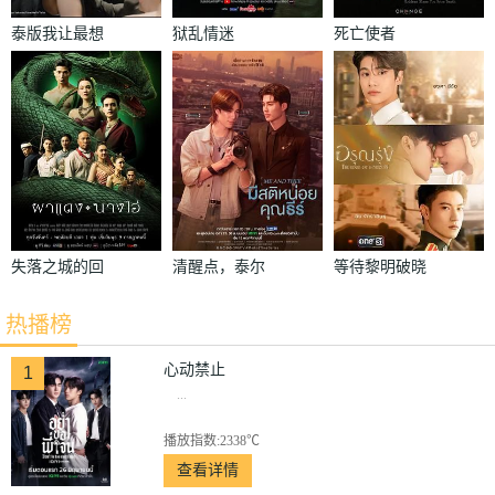
泰版我让最想
狱乱情迷
死亡使者
被拥抱的男人
给威胁了
失落之城的回
清醒点，泰尔
等待黎明破晓
声
先生
时
热播榜
心动禁止
1
...
播放指数:2338℃
查看详情