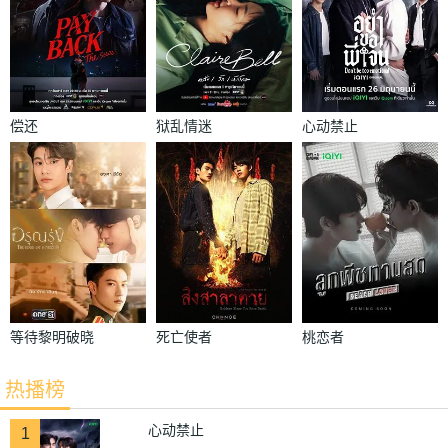
偿还
狱乱情迷
心动禁止
等待黎明破晓
死亡使者
桃恋者
时
热播榜
心动禁止
1