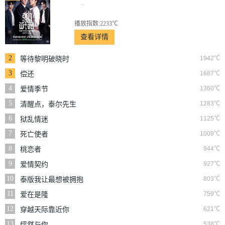
...
播放指数:2233℃
查看详情
2
1942℃
等待黎明破晓时
3
1687℃
偿还
4
1360℃
爱情季节
5
1283℃
清醒点，泰尔先生
6
1125℃
狱乱情迷
7
1009℃
死亡使者
8
944℃
桃恋者
9
927℃
爱情契约
10
803℃
泰版我让最想被拥抱
的男人给威胁了
11
759℃
爱在是隆
12
621℃
穿越天际靠近你
13
538℃
怦然与你