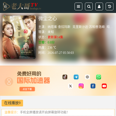
微尘之心
主演：
纳塔差·查拉玛斯
克里斯沙达·苏帕普洛姆
哈娜·刘易斯
导演：
未知
状态：
更新第14集
豆瓣：0.0分
热度：236 ℃
时间：
2026-07-27 05:50:03
在线播放9
温馨提示：
手机全屏播放请开启屏幕旋转功能！