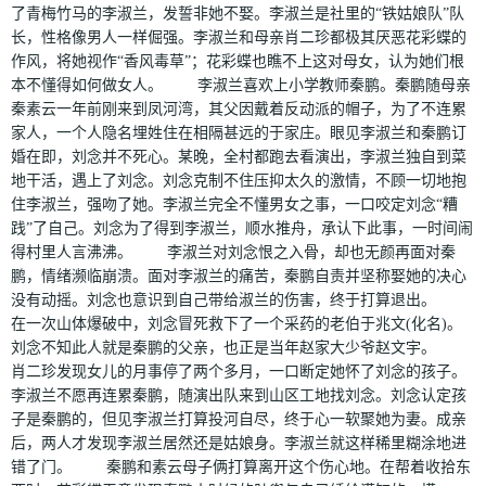
了青梅竹马的李淑兰，发誓非她不娶。李淑兰是社里的“铁姑娘队”队
长，性格像男人一样倔强。李淑兰和母亲肖二珍都极其厌恶花彩蝶的
作风，将她视作“香风毒草”；花彩蝶也瞧不上这对母女，认为她们根
本不懂得如何做女人。 李淑兰喜欢上小学教师秦鹏。秦鹏随母亲
秦素云一年前刚来到凤河湾，其父因戴着反动派的帽子，为了不连累
家人，一个人隐名埋姓住在相隔甚远的于家庄。眼见李淑兰和秦鹏订
婚在即，刘念并不死心。某晚，全村都跑去看演出，李淑兰独自到菜
地干活，遇上了刘念。刘念克制不住压抑太久的激情，不顾一切地抱
住李淑兰，强吻了她。李淑兰完全不懂男女之事，一口咬定刘念“糟
践”了自己。刘念为了得到李淑兰，顺水推舟，承认下此事，一时间闹
得村里人言沸沸。 李淑兰对刘念恨之入骨，却也无颜再面对秦
鹏，情绪濒临崩溃。面对李淑兰的痛苦，秦鹏自责并坚称娶她的决心
没有动摇。刘念也意识到自己带给淑兰的伤害，终于打算退出。
在一次山体爆破中，刘念冒死救下了一个采药的老伯于兆文(化名)。
刘念不知此人就是秦鹏的父亲，也正是当年赵家大少爷赵文宇。
肖二珍发现女儿的月事停了两个多月，一口断定她怀了刘念的孩子。
李淑兰不愿再连累秦鹏，随演出队来到山区工地找刘念。刘念认定孩
子是秦鹏的，但见李淑兰打算投河自尽，终于心一软聚她为妻。成亲
后，两人才发现李淑兰居然还是姑娘身。李淑兰就这样稀里糊涂地进
错了门。 秦鹏和素云母子俩打算离开这个伤心地。在帮着收拾东