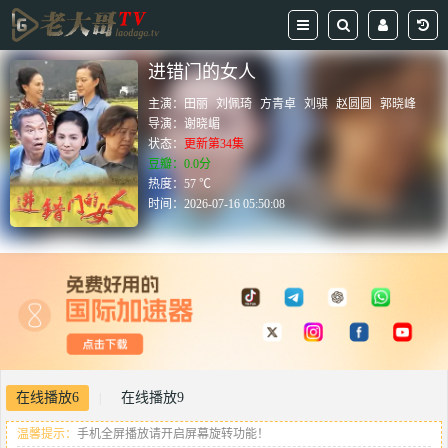
进错门的女人
主演：
田丽
刘佩琦
方青卓
刘骐
赵圆圆
郭晓峰
导演：
谢晓嵋
状态：
更新第34集
豆瓣：0.0分
热度：57 ℃
时间：
2026-07-16 05:50:08
在线播放6
在线播放9
|
温馨提示：
手机全屏播放请开启屏幕旋转功能！