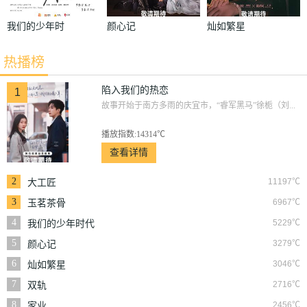
我们的少年时
颜心记
灿如繁星
代
热播榜
陷入我们的热恋
1
故事开始于南方多雨的庆宜市，“睿军黑马”徐栀（刘...
播放指数:14314℃
查看详情
2
11197℃
大工匠
3
6967℃
玉茗茶骨
4
5229℃
我们的少年时代
5
3279℃
颜心记
6
3046℃
灿如繁星
7
2716℃
双轨
8
2456℃
家业