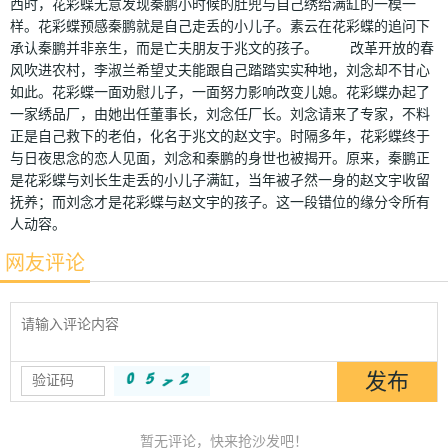
西时，花彩蝶无意发现秦鹏小时候的肚兜与自己绣给满缸的一模一
样。花彩蝶预感秦鹏就是自己走丢的小儿子。素云在花彩蝶的追问下
承认秦鹏并非亲生，而是亡夫朋友于兆文的孩子。 改革开放的春
风吹进农村，李淑兰希望丈夫能跟自己踏踏实实种地，刘念却不甘心
如此。花彩蝶一面劝慰儿子，一面努力影响改变儿媳。花彩蝶办起了
一家绣品厂，由她出任董事长，刘念任厂长。刘念请来了专家，不料
正是自己救下的老伯，化名于兆文的赵文宇。时隔多年，花彩蝶终于
与日夜思念的恋人见面，刘念和秦鹏的身世也被揭开。原来，秦鹏正
是花彩蝶与刘长生走丢的小儿子满缸，当年被孑然一身的赵文宇收留
抚养；而刘念才是花彩蝶与赵文宇的孩子。这一段错位的缘分令所有
人动容。
网友评论
暂无评论，快来抢沙发吧！