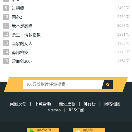
9
2408℃
过把瘾
10
2234℃
问心2
11
2057℃
我本是高峰
12
1991℃
余生，请多指教
13
1983℃
当家的女人
14
1773℃
南部档案
15
1754℃
碧血剑2007
问题反馈
|
下载帮助
|
最近更新
|
排行榜
|
网站地图
|
sitemap
|
RSS订阅