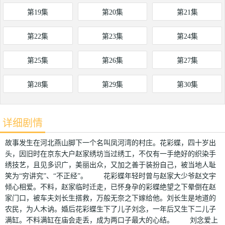
第19集
第20集
第21集
第22集
第23集
第24集
第25集
第26集
第27集
第28集
第29集
第30集
详细剧情
故事发生在河北燕山脚下一个名叫凤河湾的村庄。花彩蝶，四十岁出
头，因旧时在京东大户赵家绣坊当过绣工，不仅有一手绝好的织染手
绣技艺，且见多识广，美丽出众，又加之善于装扮自己，被当地人耻
笑为“穷讲究”、“不正经”。 花彩蝶年轻时曾与赵家大少爷赵文宇
倾心相爱。不料，赵家临时迁走，已怀身孕的彩蝶绝望之下晕倒在赵
家门口，被车夫刘长生搭救，万般无奈之下嫁给他。刘长生是地道的
农民，为人木讷。婚后花彩蝶生下了儿子刘念，一年后又生下二儿子
满缸。不料满缸在庙会走丢，成为两口子最大的心结。 刘念爱上