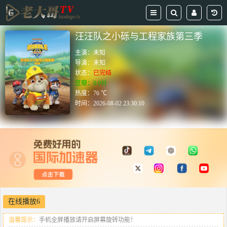
汪汪队之小砾与工程家族第三季
主演：
未知
导演：
未知
状态：
已完结
豆瓣：0.0分
热度：76 ℃
时间：
2026-08-02 23:30:10
在线播放6
温馨提示：
手机全屏播放请开启屏幕旋转功能！