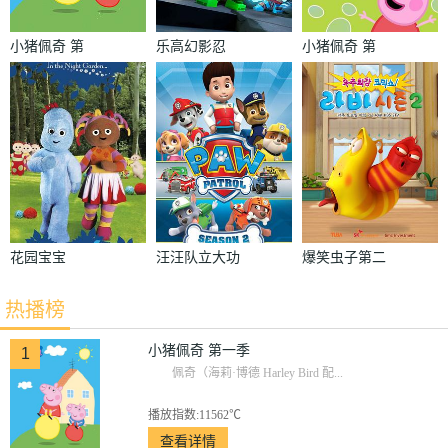
小猪佩奇 第
乐高幻影忍
小猪佩奇 第
一季
者：神龙崛起
四季
花园宝宝
汪汪队立大功
爆笑虫子第二
第二季
季
热播榜
小猪佩奇 第一季
1
佩奇（海莉·博德 Harley Bird 配...
播放指数:11562℃
查看详情