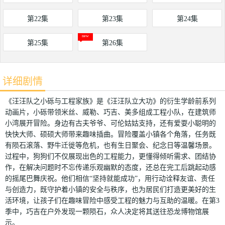
第22集
第23集
第24集
第25集
第26集
详细剧情
《汪汪队之小砾与工程家族》是《汪汪队立大功》的衍生学龄前系列
动画片，小砾带领米丝、威勒、巧吉、美多组成工程小队，在建筑师
小湾展开冒险。身边有古夫爷爷、可伦姑姑支持，还有爱耍小聪明的
快快大师、硕硕大师带来趣味插曲。冒险覆盖小镇各个角落，任务既
有陨石滚落、野牛迁徙等危机，也有生日聚会、纪念日等温馨场景。
过程中，狗狗们不仅展现出色的工程能力，更懂得倾听需求、团结协
作，在解决问题时不忘传递乐观幽默的态度，还总在完工后跳起动感
的摇尾巴舞庆祝。他们相信“坚持就能成功”，用行动诠释友谊、责任
与创造力，既守护着小镇的安全与秩序，也为居民们打造更美好的生
活环境，让孩子们在趣味冒险中感受工程的魅力与互助的温暖。在第3
季中，巧吉在户外发现一颗陨石，众人决定将其送往恐龙博物馆展
示。