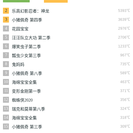
2
5393℃
乐高幻影忍者：神龙
崛起
3
3639℃
小猪佩奇 第四季
4
2976℃
花园宝宝
5
2706℃
汪汪队立大功 第二季
6
1233℃
爆笑虫子第二季
7
967℃
瓢虫少女第三季
8
735℃
鬼妈妈
9
589℃
小猪佩奇 第八季
10
463℃
海绵宝宝全集
11
371℃
变形金刚第一季
12
356℃
蜘蛛侠2020
13
324℃
瑞克和莫蒂第八季
14
318℃
海绵宝宝全集
15
309℃
小猪佩奇 第三季