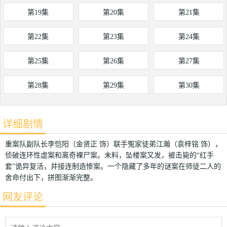
第19集
第20集
第21集
第22集
第23集
第24集
第25集
第26集
第27集
第28集
第29集
第30集
详细剧情
重案队副队长李恺阳（金贤正 饰）联手冤家徒弟江瀚（袁梓铭 饰），
侦破连环性虐案和离奇裸尸案。未料，坠楼案又发，被击毙的“红手
套”诡异复活，并接连制造惨案。一个隐藏了多年的谜案在师徒二人的
舍命付出下，拼图渐渐完整。
网友评论