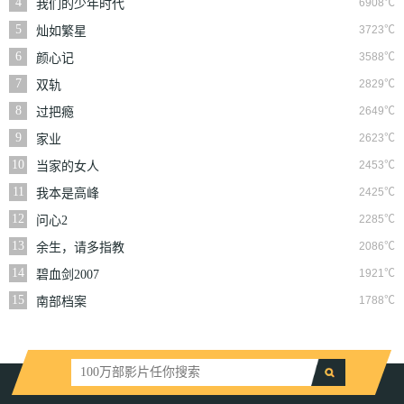
4
6908℃
我们的少年时代
5
3723℃
灿如繁星
6
3588℃
颜心记
7
2829℃
双轨
8
2649℃
过把瘾
9
2623℃
家业
10
2453℃
当家的女人
11
2425℃
我本是高峰
12
2285℃
问心2
13
2086℃
余生，请多指教
14
1921℃
碧血剑2007
15
1788℃
南部档案