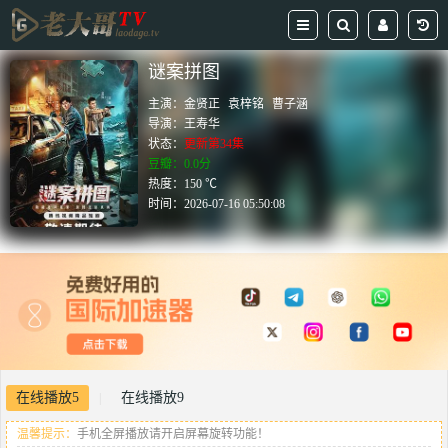
谜案拼图
主演：
金贤正
袁梓铭
曹子涵
导演：
王寿华
状态：
更新第34集
豆瓣：0.0分
热度：150 ℃
时间：
2026-07-16 05:50:08
在线播放5
在线播放9
|
温馨提示：
手机全屏播放请开启屏幕旋转功能！