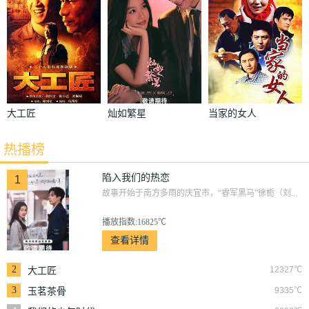
大工匠
灿如繁星
当家的女人
热播榜
陷入我们的热恋
1
故事开始于南方多雨的庆宜市，“睿军黑马”徐栀（刘...
播放指数:16825℃
查看详情
2
12327℃
大工匠
3
9335℃
玉茗茶骨