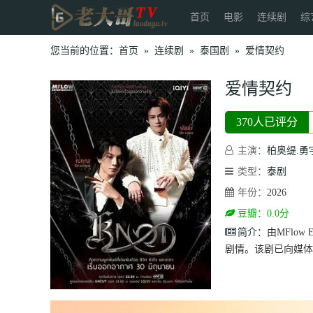
首页
电影
连续剧
综
您当前的位置：
首页
»
连续剧
»
泰国剧
»
爱情契约
爱情契约
370人已评分
主演：
柏奥缇.勇
类型：
泰剧
年份：
2026
豆瓣：0.0分
简介：
由MFlow
剧情。该剧已向媒体开放拍