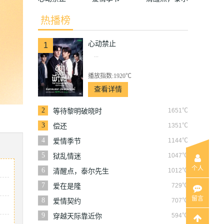
先生
热播榜
心动禁止
1
...
播放指数:1920℃
查看详情
2
1651℃
等待黎明破晓时
3
1351℃
偿还
4
1144℃
爱情季节
5
1047℃
狱乱情迷
个人
6
1012℃
清醒点，泰尔先生
7
729℃
爱在是隆
留言
8
707℃
爱情契约
9
594℃
穿越天际靠近你