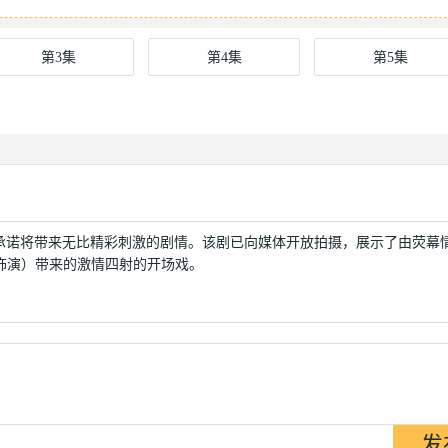
第3集
第4集
第5集
he Series》承诺将带来无比精彩刺激的剧情。该剧已向媒体开放拍摄，展示了由荧幕
araratana饰演）带来的激情四射的开场戏。