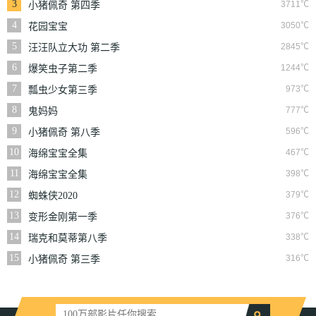
3
3711℃
小猪佩奇 第四季
4
3050℃
花园宝宝
5
2845℃
汪汪队立大功 第二季
6
1244℃
爆笑虫子第二季
7
973℃
瓢虫少女第三季
8
777℃
鬼妈妈
9
596℃
小猪佩奇 第八季
10
467℃
海绵宝宝全集
11
398℃
海绵宝宝全集
12
379℃
蜘蛛侠2020
13
376℃
变形金刚第一季
14
338℃
瑞克和莫蒂第八季
15
316℃
小猪佩奇 第三季