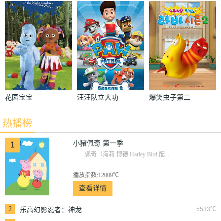
一季
者：神龙崛起
四季
花园宝宝
汪汪队立大功
爆笑虫子第二
第二季
季
热播榜
小猪佩奇 第一季
1
佩奇（海莉·博德 Harley Bird 配...
播放指数:12009℃
查看详情
2
5533℃
乐高幻影忍者：神龙
崛起