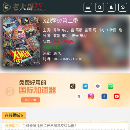
X战警97第二季
主演：
乔治·布扎
雷·蔡斯
霍莉·周
卡尔·J·杜德
詹妮弗·黑尔
导演：
蔡斯·康利
埃米·米村
状态：
更新至第08集
豆瓣：0.0分
热度：26 ℃
时间：
2026-08-05 23:30:07
在线播放6
温馨提示：
手机全屏播放请开启屏幕旋转功能！