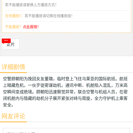
若不能播放请更换上方播放方式！
在线播放5：
若不能播放请切换在线播放组！
不能播放？
点此报错！
正片
详细剧情
空警顾朝阳为挽回女友董璐，临时登上飞往乌莱亚的国际航班。航班
上暗藏危机，一伙歹徒密谋劫机，通讯中断、机舱陷入混乱，万米高
空瞬间变成绝境。顾朝阳迅速察觉异常，联合空警与机组人员，在密
闭机舱内与隐藏的劫机分子展开紧张对峙与周旋，全力守护机上乘客
安全。
网友评论