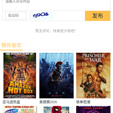
暂无评论，快来抢沙发吧！
猜你喜欢
亚马逊热盒
奥德赛2026
铁拳怒潮