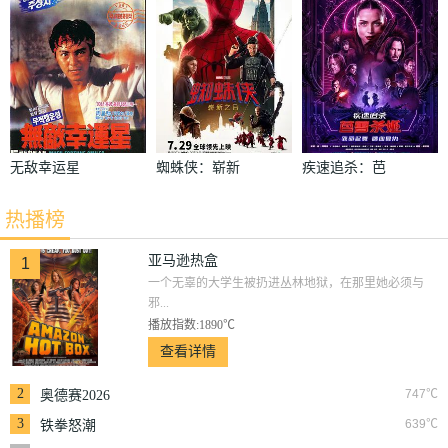
无敌幸运星
蜘蛛侠：崭新
疾速追杀：芭
之日
蕾杀姬
热播榜
亚马逊热盒
1
一个无辜的大学生被扔进丛林地狱，在那里她必须与
邪...
播放指数:1890℃
查看详情
2
747℃
奥德赛2026
3
639℃
铁拳怒潮