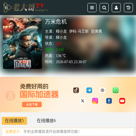
万米危机
主演：
释小龙
伊科·乌艾斯
屈菁菁
导演：
释小龙
状态：
HD
豆瓣：0.0分
热度：136 ℃
时间：
2026-07-05 23:30:07
在线播放5
在线播放6
|
温馨提示：
手机全屏播放请开启屏幕旋转功能！