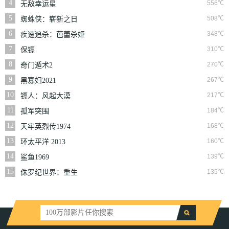
4
556℃
无敌幸运星
5
508℃
蜘蛛侠：崭新之日
6
348℃
疾速追杀：芭蕾杀姬
7
310℃
保镖
8
270℃
奇门遁术2
9
267℃
黑寡妇2021
10
217℃
镖人：风起大漠
11
184℃
孤军突围
12
168℃
天牢英烈传1974
13
160℃
环太平洋 2013
14
139℃
鲨鱼1969
15
135℃
侏罗纪世界：重生