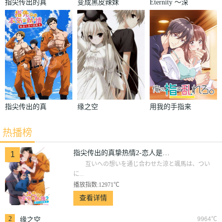
指尖传出的真
变成黑皮辣妹
Eternity ～深
挚热情2-恋人
后和朋友做了
夜的濡恋频道
是消防员-
♡～
指尖传出的真
缘之空
用我的手指来
挚热情-青梅
扰乱吧。～在
热播榜
竹马是消防
打烊后仅剩两
员-
人的沙龙…～
指尖传出的真挚热情2-恋人是消防员-
1
互いへの想いを通じ合わせた涼と颯馬は、つい
に...
播放指数:12971℃
查看详情
2
9964℃
缘之空