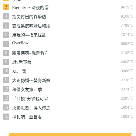
3
9679℃
Eternity ～深夜的濡
恋频道♡～
4
9108℃
指尖传出的真挚热
情-青梅竹马是消防
5
7798℃
变成黑皮辣妹后和朋
员-
友做了
6
7374℃
用我的手指来扰乱
吧。～在打烊后仅剩
Overflow
7
6582℃
两人的沙龙…～
8
4138℃
甜蜜惩罚~我是看守
专用宠物
9
4008℃
3秒后野兽
10
3966℃
XL上司
11
2736℃
大正伪婚～替身新娘
与军服的猛爱
12
2374℃
租借女友第四季
13
2285℃
「只摸1分钟也可以
哦…」共享房屋的秘
14
1804℃
火影忍者：博人传之
密规则。
次世代继承者
15
1683℃
挣扎吧，亚当君