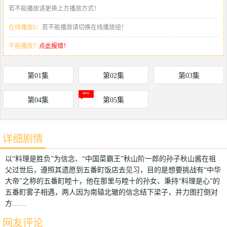
若不能播放请更换上方播放方式！
在线播放6：
若不能播放请切换在线播放组！
不能播放？
点此报错！
第01集
第02集
第03集
第04集
第05集
详细剧情
以“料理是胜负”为信念、“中国菜霸王”秋山阶一郎的孙子秋山酱在祖
父过世后，遵照其遗愿到五番町饭店去见习，目的是想要挑战有“中华
大帝”之称的五番町睦十，他在那里与睦十的孙女、秉持“料理是心”的
五番町雾子相遇，两人因为南辕北辙的信念结下梁子，并力图打倒对
方……
网友评论