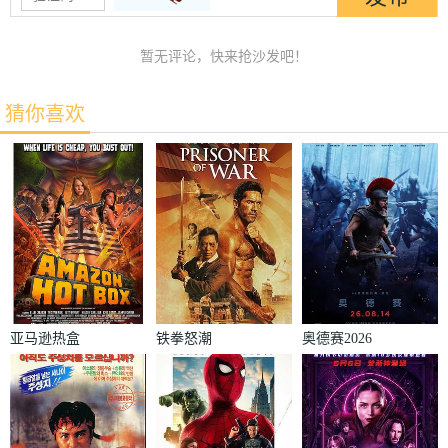
暂无评论，快来抢沙发吧！
猜你喜欢
亚马逊热盒
铁拳怒潮
奥德赛2026