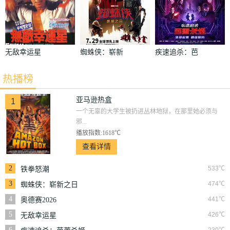
无敌幸运星
蜘蛛侠：崭新
疾速追杀：芭
之日
蕾杀姬
热播榜
亚马逊热盒
1
一个无辜的大学生被扔进丛林地狱，在那里她必须与
邪...
播放指数:1618℃
查看详情
2
533℃
铁拳怒潮
3
474℃
蜘蛛侠：崭新之日
4
441℃
奥德赛2026
5
426℃
无敌幸运星
6