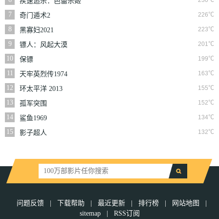
230℃
疾速追杀：芭蕾杀姬
7
226℃
奇门遁术2
8
223℃
黑寡妇2021
9
201℃
镖人：风起大漠
10
199℃
保镖
11
163℃
天牢英烈传1974
12
155℃
环太平洋 2013
13
152℃
孤军突围
14
134℃
鲨鱼1969
15
132℃
影子超人
问题反馈
|
下载帮助
|
最近更新
|
排行榜
|
网站地图
|
sitemap
|
RSS订阅