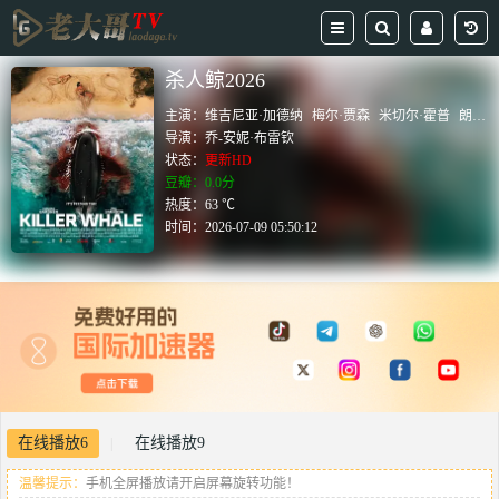
杀人鲸2026
主演：
维吉尼亚·加德纳
梅尔·贾森
米切尔·霍普
朗·斯迈克
导演：
乔-安妮·布雷钦
状态：
更新HD
豆瓣：0.0分
热度：63 ℃
时间：
2026-07-09 05:50:12
在线播放6
在线播放9
|
温馨提示：
手机全屏播放请开启屏幕旋转功能！