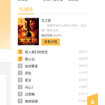
教
热播榜
大工匠
1
故事开始于20世纪50年代，北方
钢厂锻轧车间...
播放指数:9120℃
查看详情
2
8281℃
陷入我们的热恋
3
2876℃
颜心记
4
2660℃
灿如繁星
5
2270℃
双轨
6
2244℃
家业
7
2149℃
问心2
8
1701℃
过把瘾
9
1700℃
南部档案