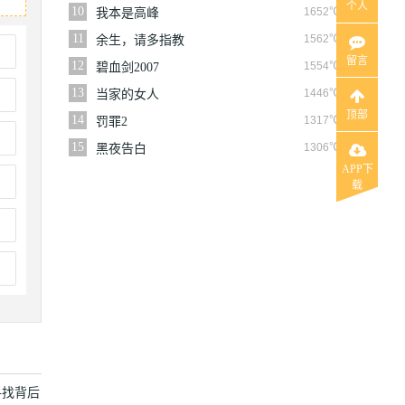
个人
10
1652℃
我本是高峰
11
1562℃
余生，请多指教
留言
12
1554℃
碧血剑2007
13
1446℃
当家的女人
顶部
14
1317℃
罚罪2
15
1306℃
黑夜告白
APP下
载
寻找背后