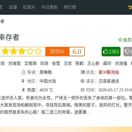
艺
动漫
纪录片
今日更新
排行榜
存者
幸存者
会员
6.0
2302
还可以
心恬
刘海宽
艾晓琪
邓炀
张雪
王欢
陈鹤
王心新
薛玲
刘浩强
导演：
周琳皓
状态：
第30集完结
地区：
中国大陆
语言：
汉语普通话
热度：4028 ℃
时间：
2026-05-17 23:10:0
生连环杀人案，死者均为女性，尸体无一例外的丢失了身体的某一部位。
大案发现场和解剖室中，寻找背后真相。暗黑的屋子，诡异的灯光，整齐
的竟然是丢失的心脏！接二连三的命案，迷雾重...