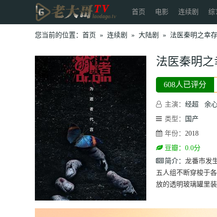
首页
电影
连续剧
综
您当前的位置：
首页
»
连续剧
»
大陆剧
»
法医秦明之幸
法医秦明之
608人已评分
主演：
经超
余
类型：
国产
年份：
2018
豆瓣：0.0分
简介：
龙番市发
五人组不断穿梭于各
放的透明玻璃罐里装