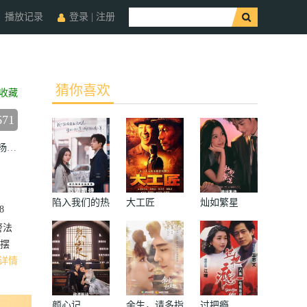
播放记录
登录
|
注册
猜你喜欢
收藏
671
杨骏
邱箫婵
孙硕
吾晟赫
罗兰
杜世海
余红君
冉易居
杨勇
宋
陷入我们的热
大工匠
灿如繁星
8
恋
警法
摆
详情
颜心记
余生，请多指
过把瘾