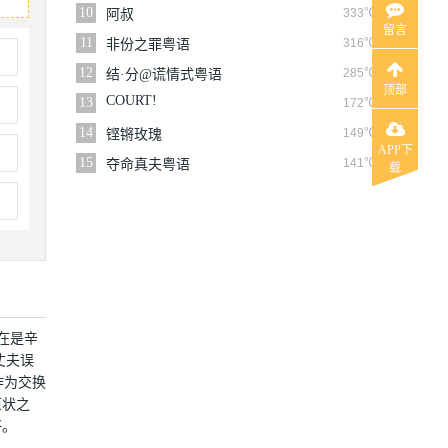
10
333℃
阿叔
留言
11
316℃
非份之罪粤语
12
285℃
结·分@谎情式粤语
顶部
COURT!
13
172℃
14
149℃
铿锵玫瑰
APP下
15
141℃
夺命真夫粤语
载
在是辛
丈夫误
作为交换
原状之
好。