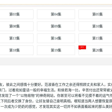
第03集
第04集
第05集
第08集
第09集
第10集
第13集
第14集
第15集
第18集
第19集
第20集
好友，彼此之间感情十分要好。范淑香在工作之余还得照顾丈夫和家人，实
豪门，过着宛如童话一般的幸福生活。和侯若海一比，辛苦付出还常常被
发现了一个“以物易物”的神奇网站，你甚至可以将看不见摸不着的运气
议下同后者交换了身份，让好友替自己查明真相。哪知道当两人想要恢复
了一次成为少奶奶的感觉，才发现其实这一切并不如表面看起来的那么美