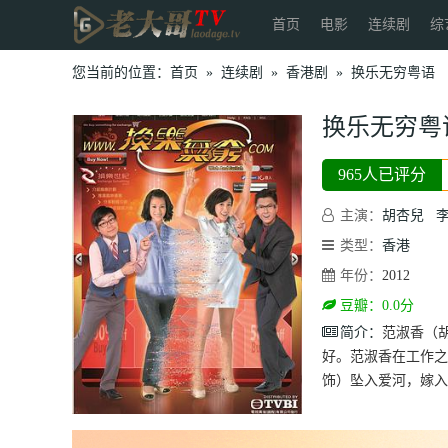
首页
电影
连续剧
综
您当前的位置：
首页
»
连续剧
»
香港剧
»
换乐无穷粤语
换乐无穷粤
965人已评分
主演：
胡杏兒
类型：
香港
年份：
2012
豆瓣：0.0分
简介：
范淑香（
好。范淑香在工作之
饰）坠入爱河，嫁入