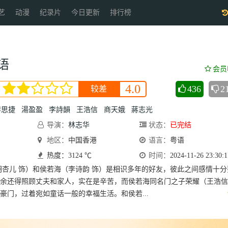
艺
动漫
纪录片
今日更新
排行榜
语
会员
4.0
436
2
较差
李思捷
湯盈盈
李詩韻
王浩信
商天娥
蔣志光
导演：
林志华
状态：
已完结
地区：
中国香港
语言：
粤语
热度：3124 ℃
时间：
2024-11-26 23:30:1
胡杏儿 饰）和侯若海（李诗韵 饰）是相识多年的好友，彼此之间感情十分
余还得照顾丈夫和家人，实在是辛苦，而侯若海同名门之子荣耀（王浩信
豪门，过着宛如童话一般的幸福生活。和侯若...