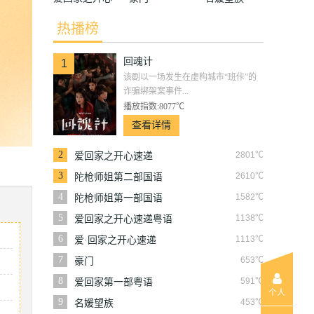
速递
热播榜
回魂计
1
该剧以一场发生在虚构城市“班佧”的
诈骗绑架案事件...
播放指数:8077℃
查看详情
2
2801℃
爱回家之开心速递
3
2610℃
陀枪师姐第二部国语
4
1582℃
陀枪师姐第一部国语
5
1138℃
爱回家之开心速递粤语
6
1113℃
爱·回家之开心速递
7
653℃
豪门
8
591℃
爱回家第一部粤语
个人
9
453℃
名媛望族