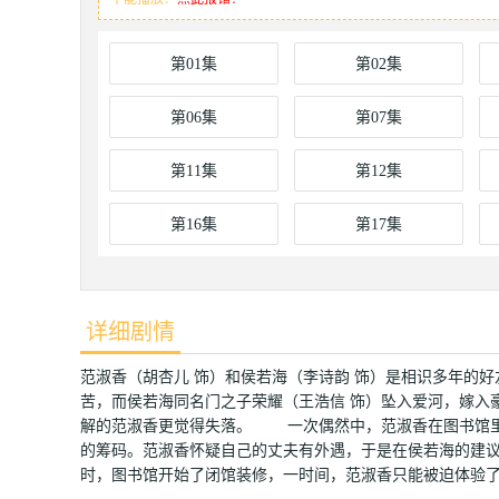
第01集
第02集
第06集
第07集
第11集
第12集
第16集
第17集
详细剧情
范淑香（胡杏儿 饰）和侯若海（李诗韵 饰）是相识多年的
苦，而侯若海同名门之子荣耀（王浩信 饰）坠入爱河，嫁入
解的范淑香更觉得失落。 一次偶然中，范淑香在图书馆里
的筹码。范淑香怀疑自己的丈夫有外遇，于是在侯若海的建
时，图书馆开始了闭馆装修，一时间，范淑香只能被迫体验