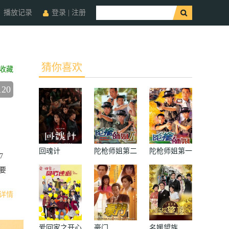
播放记录
登录
|
注册
猜你喜欢
收藏
120
回魂计
陀枪师姐第二
陀枪师姐第一
7
部国语
部国语
要
详情
爱回家之开心
豪门
名媛望族