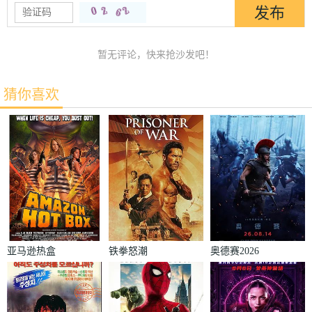
暂无评论，快来抢沙发吧！
猜你喜欢
亚马逊热盒
铁拳怒潮
奥德赛2026