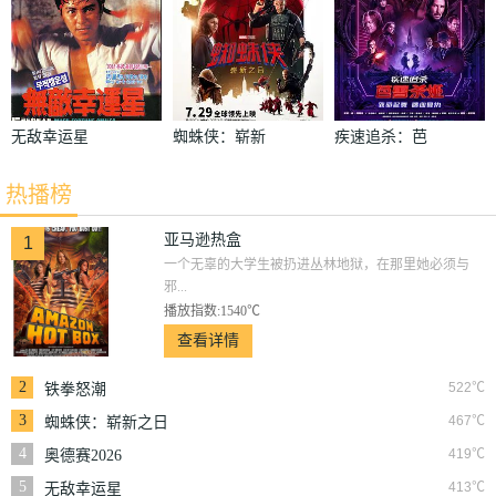
无敌幸运星
蜘蛛侠：崭新
疾速追杀：芭
之日
蕾杀姬
热播榜
亚马逊热盒
1
一个无辜的大学生被扔进丛林地狱，在那里她必须与
邪...
播放指数:1540℃
查看详情
2
522℃
铁拳怒潮
3
467℃
蜘蛛侠：崭新之日
4
419℃
奥德赛2026
5
413℃
无敌幸运星