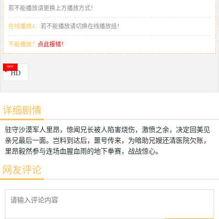
若不能播放请更换上方播放方式！
在线播放4：
若不能播放请切换在线播放组！
不能播放？
点此报错！
HD
详细剧情
驻守沙漠军人里昂，惊闻兄长被人陷害烧伤，激愤之余，决定回美见
亲兄最后一面。岂料到达后，噩号传来，为暗助兄嫂还清医院欠账，
里昂毅然参与连场血腥血雨的地下拳赛，战战惊心。
网友评论