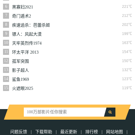
6
221℃
黑寡妇2021
7
212℃
奇门遁术2
8
202℃
疾速追杀：芭蕾杀姬
9
199℃
镖人：风起大漠
10
163℃
天牢英烈传1974
11
154℃
环太平洋 2013
12
150℃
孤军突围
13
132℃
影子超人
14
123℃
鲨鱼1969
15
119℃
火遮眼2025
问题反馈
|
下载帮助
|
最近更新
|
排行榜
|
网站地图
|