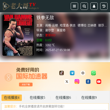
铁拳无敌
主演：
尚格·云顿
哈里森·佩吉
德博拉·兰纳德
丽莎·帕里坎
导演：
谢尔登
莱提奇
状态：
更新HD
豆瓣：0.0分
热度：3202 ℃
时间：
2025-07-27 05:50:08
在线播放4
在线播放5
在线播放6
在线播放9
|
|
|
温馨提示：
手机全屏播放请开启屏幕旋转功能！