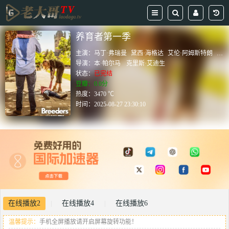
养育者第一季
主演：
马丁·弗瑞曼
黛西·海格达
艾伦·阿姆斯特朗
乔治
导演：
本·帕尔马
克里斯·艾迪生
状态：
已完结
豆瓣：0.0分
热度：3470 ℃
时间：
2025-08-27 23:30:10
在线播放2
在线播放4
在线播放6
|
|
温馨提示：
手机全屏播放请开启屏幕旋转功能！