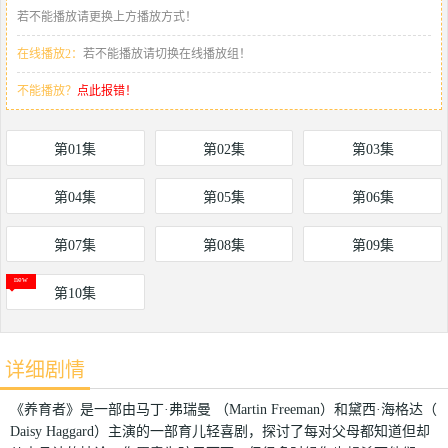
若不能播放请更换上方播放方式！
在线播放2：
若不能播放请切换在线播放组！
不能播放？
点此报错！
第01集
第02集
第03集
第04集
第05集
第06集
第07集
第08集
第09集
第10集
详细剧情
《养育者》是一部由马丁·弗瑞曼 （Martin Freeman）和黛西·海格达（
Daisy Haggard）主演的一部育儿轻喜剧，探讨了每对父母都知道但却