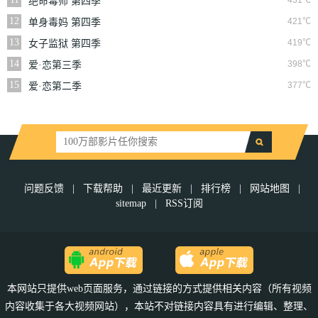
431℃
绝命毒师 第四季
12
421℃
单身毒妈 第四季
13
419℃
女子监狱 第四季
14
398℃
爱·恋第三季
15
377℃
爱·恋第二季
问题反馈
|
下载帮助
|
最近更新
|
排行榜
|
网站地图
|
sitemap
|
RSS订阅
本网站只提供web页面服务，通过链接的方式提供相关内容（所有视频
内容收集于各大视频网站），本站不对链接内容具有进行编辑、整理、