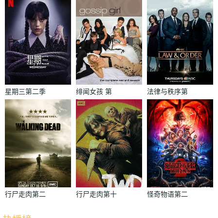
星期三第二季
绯闻女孩 第
法律与秩序第
二季
二十二季
行尸走肉第二
行尸走肉第十
怪奇物语第二
季
季
季