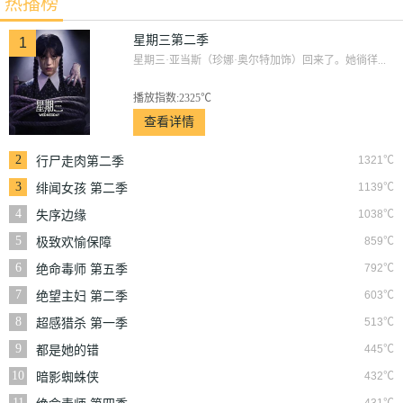
热播榜
星期三第二季
1
星期三·亚当斯（珍娜·奥尔特加饰）回来了。她徜徉...
播放指数:2325℃
查看详情
2
1321℃
行尸走肉第二季
3
1139℃
绯闻女孩 第二季
4
1038℃
失序边缘
5
859℃
极致欢愉保障
6
792℃
绝命毒师 第五季
7
603℃
绝望主妇 第二季
8
513℃
超感猎杀 第一季
9
445℃
都是她的错
10
432℃
暗影蜘蛛侠
11