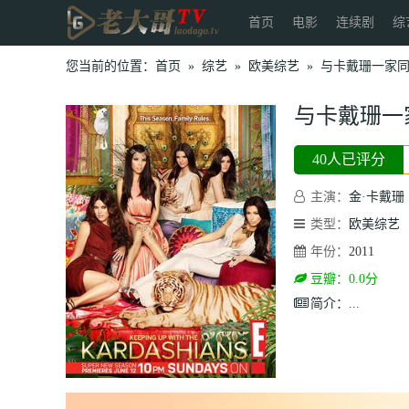
首页
电影
连续剧
综
您当前的位置：
首页
»
综艺
»
欧美综艺
»
与卡戴珊一家
与卡戴珊一
40人已评分
主演：
金·卡戴珊
类型：
欧美综艺
年份：
2011
豆瓣：0.0分
简介：
...