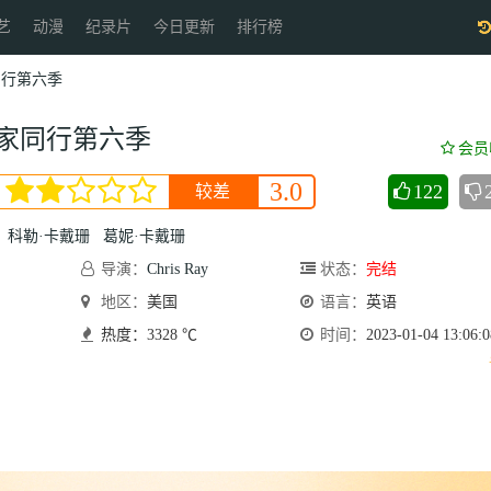
艺
动漫
纪录片
今日更新
排行榜
同行第六季
家同行第六季
会员
3.0
122
较差
科勒·卡戴珊
葛妮·卡戴珊
导演：
Chris Ray
状态：
完结
地区：
美国
语言：
英语
热度：3328 ℃
时间：
2023-01-04 13:06:0