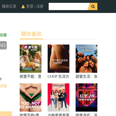
播放记录
登录
|
注册
猜你喜欢
收藏
243
欲罢不能：意
GOOP 生活方
甜蜜生活：洛
8
大利篇
式：有情有性
杉矶第二季
详情
第一季
欲罢不能(德
达梅里奥秀第
暗里寻欢：深