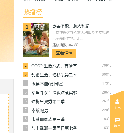
国版)
二季
夜试爱实验
热播榜
欲罢不能：意大利篇
1
一群性感火辣的意大利单身男女抵达
天堂般的胜地，迫...
播放指数:2043℃
查看详情
2
709℃
GOOP 生活方式：有情有
性 第一季
3
608℃
甜蜜生活：洛杉矶第二季
4
473℃
欲罢不能(德国版)
5
286℃
暗里寻欢：深夜试爱实验
6
267℃
达梅里奥秀第二季
个人
7
220℃
泰版跑男
8
83℃
卡戴珊家族第三季
留言
9
63℃
与卡戴珊一家同行第七季