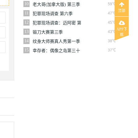
10
59℃
老大哥(加拿大版) 第三季
顶部
11
47℃
犯罪现场调查 第六季
12
45℃
犯罪现场调查：迈阿密 第
六季
APP下
13
43℃
锻刀大赛第三季
载
14
38℃
纹身大师赛真人秀第一季
15
37℃
幸存者：偶像之岛第三十
九季