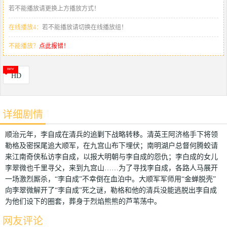
若不能播放请更换上方播放方式！
在线播放4：
若不能播放请切换在线播放组！
不能播放？
点此报错！
HD
详细剧情
顺治元年，李自成在清兵的追剿下战略转移。清英王阿济格手下将领
勒格及密探尾追大顺军，在九宫山布下埋伏；南明湖户总督何腾蛟请
来江南奇侠私访李自成，以报大明朝与李自成的怨仇；李白成的女儿
李翠微也千里寻父，来到九宫山……为了寻找李自成，各路人马展开
一场激烈厮杀，“李自成”不幸倒在血泊中。大顺军军师用“金蝉脱壳”
向李翠微解开了“李自成”死之谜，勒格和他的清兵没能逃脱出李自成
为他们设下的圈套，葬身于烈焰熊熊的芦苇荡中。
网友评论