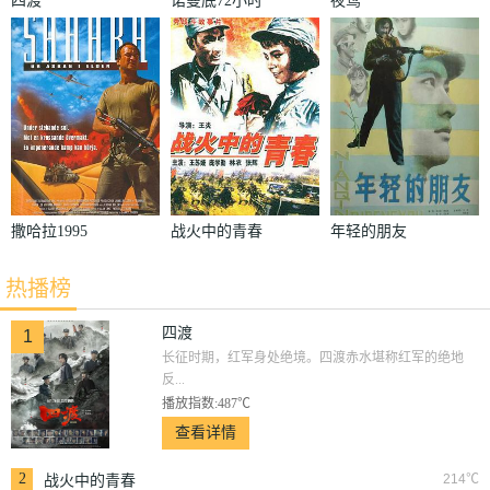
四渡
诺曼底72小时
夜莺
撒哈拉1995
战火中的青春
年轻的朋友
热播榜
四渡
1
长征时期，红军身处绝境。四渡赤水堪称红军的绝地
反...
播放指数:487℃
查看详情
2
214℃
战火中的青春