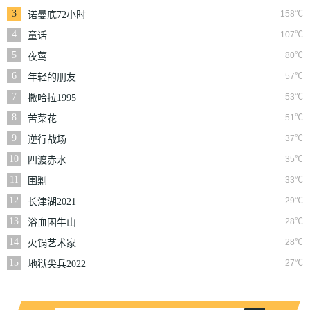
3
158℃
诺曼底72小时
4
107℃
童话
5
80℃
夜莺
6
57℃
年轻的朋友
7
53℃
撒哈拉1995
8
51℃
苦菜花
9
37℃
逆行战场
10
35℃
四渡赤水
11
33℃
围剿
12
29℃
长津湖2021
13
28℃
浴血困牛山
14
28℃
火锅艺术家
15
27℃
地狱尖兵2022