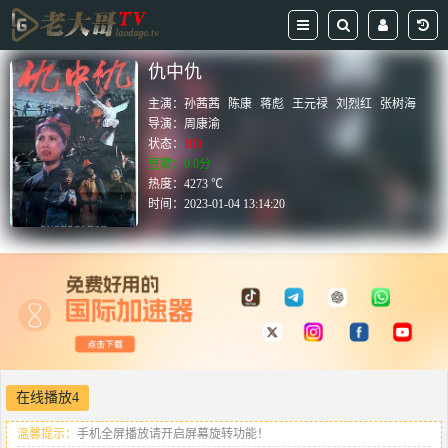
仇中仇
主演：
孙茜茜
陈康
蒋彪
王元禄
刘烈红
张树海
导演：
周康渝
状态：
HD
豆瓣：0.0分
热度：4273 ℃
时间：
2023-01-04 13:14:20
在线播放4
温馨提示：
手机全屏播放请开启屏幕旋转功能！