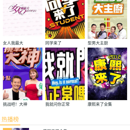
女人我最大
同学来了
型男大主厨
挑战吧！大神
我就问你正常
康熙来了全集
吗
热播榜