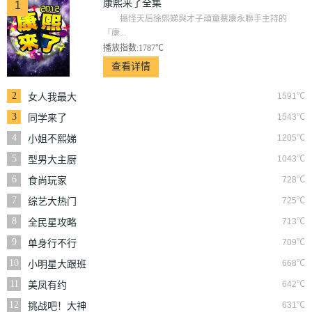
康熙来了全集
1
搞怪天后徐熙娣與才子頑童蔡康永聯手主持的
『康...
播放指数:1787℃
查看详情
2
1591℃
女人我最大
3
1543℃
同学来了
4
1205℃
小姐不熙娣
5
1043℃
型男大主厨
6
728℃
食尚玩家
7
725℃
综艺大热门
8
713℃
全民星攻略
9
709℃
单身行不行
10
668℃
小明星大跟班
11
642℃
美凤有约
12
631℃
挑战吧！大神