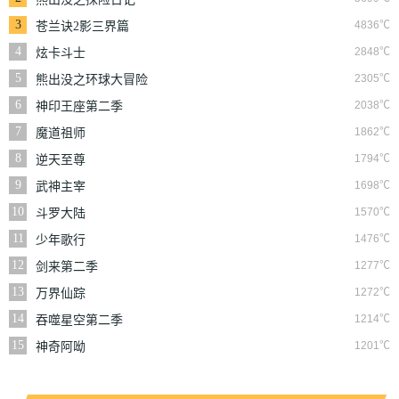
3
4836℃
苍兰诀2影三界篇
4
2848℃
炫卡斗士
5
2305℃
熊出没之环球大冒险
6
2038℃
神印王座第二季
7
1862℃
魔道祖师
8
1794℃
逆天至尊
9
1698℃
武神主宰
10
1570℃
斗罗大陆
11
1476℃
少年歌行
12
1277℃
剑来第二季
13
1272℃
万界仙踪
14
1214℃
吞噬星空第二季
15
1201℃
神奇阿呦