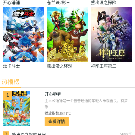
开心锤锤
苍兰诀2影三
熊出没之探险
界篇
日记
炫卡斗士
熊出没之环球
神印王座第二
大冒险
季
热播榜
开心锤锤
1
主人公锤锤是一个普普通通的年轻人乐观善良，有梦
想...
播放指数:8841℃
查看详情
2
5699℃
熊出没之探险日记