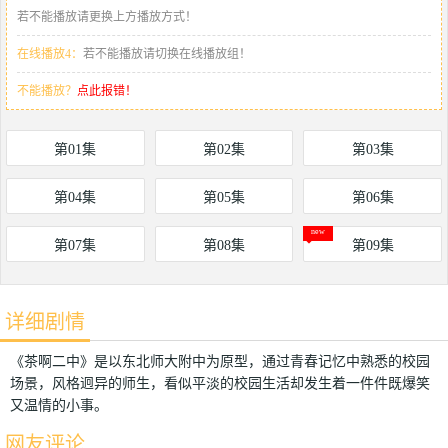
若不能播放请更换上方播放方式！
在线播放4：
若不能播放请切换在线播放组！
不能播放？
点此报错！
第01集
第02集
第03集
第04集
第05集
第06集
第07集
第08集
第09集
详细剧情
《茶啊二中》是以东北师大附中为原型，通过青春记忆中熟悉的校园
场景，风格迥异的师生，看似平淡的校园生活却发生着一件件既爆笑
又温情的小事。
网友评论