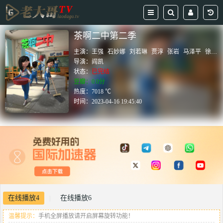
茶啊二中第二季
主演：
王强
石妙娜
刘若琳
贾淳
张岩
马泽平
徐小明
导演：
阎凯
状态：
已完结
豆瓣：0.0分
热度：7018 ℃
时间：
2023-04-16 19:45:40
在线播放4
在线播放6
|
温馨提示：
手机全屏播放请开启屏幕旋转功能！