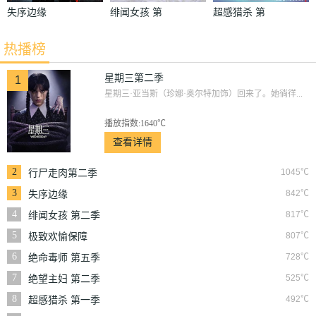
失序边缘
绯闻女孩 第
超感猎杀 第
二季
一季
热播榜
星期三第二季
1
星期三·亚当斯（珍娜·奥尔特加饰）回来了。她徜徉...
播放指数:1640℃
查看详情
2
1045℃
行尸走肉第二季
3
842℃
失序边缘
4
817℃
绯闻女孩 第二季
5
807℃
极致欢愉保障
6
728℃
绝命毒师 第五季
7
525℃
绝望主妇 第二季
8
492℃
超感猎杀 第一季