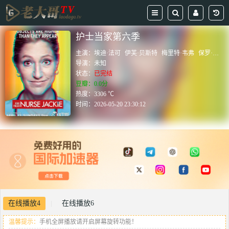
护士当家第六季
主演：
埃迪·法可
伊芙·贝斯特
梅里特·韦弗
保罗·舒尔茨
导演：
未知
状态：
已完结
豆瓣：0.0分
热度：3306 ℃
时间：
2026-05-20 23:30:12
在线播放4
在线播放6
|
温馨提示：
手机全屏播放请开启屏幕旋转功能！