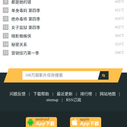
9
445℃
都是她的错
10
421℃
单身毒妈 第四季
11
420℃
绝命毒师 第四季
12
402℃
女子监狱 第四季
13
364℃
暗影蜘蛛侠
14
323℃
秘密关系
15
298℃
营销伎巧第一季
问题反馈
|
下载帮助
|
最近更新
|
排行榜
|
网站地图
|
sitemap
|
RSS订阅