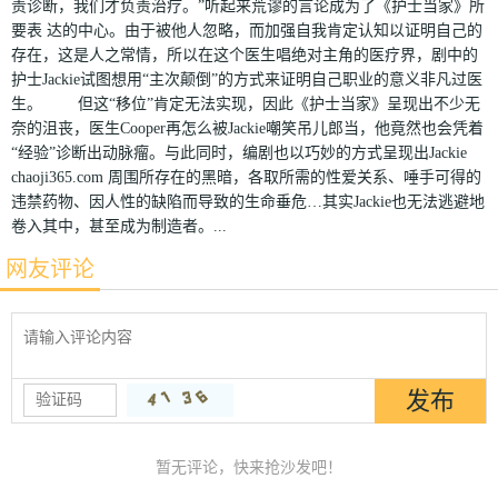
责诊断，我们才负责治疗。”听起来荒谬的言论成为了《护士当家》所
要表 达的中心。由于被他人忽略，而加强自我肯定认知以证明自己的
存在，这是人之常情，所以在这个医生唱绝对主角的医疗界，剧中的
护士Jackie试图想用“主次颠倒”的方式来证明自己职业的意义非凡过医
生。 但这“移位”肯定无法实现，因此《护士当家》呈现出不少无
奈的沮丧，医生Cooper再怎么被Jackie嘲笑吊儿郎当，他竟然也会凭着
“经验”诊断出动脉瘤。与此同时，编剧也以巧妙的方式呈现出Jackie
chaoji365.com 周围所存在的黑暗，各取所需的性爱关系、唾手可得的
违禁药物、因人性的缺陷而导致的生命垂危…其实Jackie也无法逃避地
卷入其中，甚至成为制造者。...
网友评论
暂无评论，快来抢沙发吧！