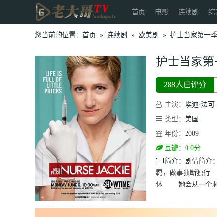
首页
电影
连续剧
综
您当前的位置：
首页
»
连续剧
»
欧美剧
»
护士当家第一
护士当家第
288人已评分
主演：
埃迪·法可
类型：
美国
年份：
2009
豆瓣：0.0分
简介：
剧情简介
羁，做事独断独行
休 她会从一个刺