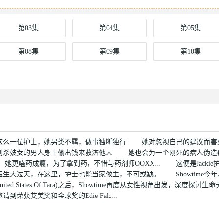
第03集
第04集
第05集
第08集
第09集
第10集
这么一位护士，她另类不羁，做事独断独行 她对忽视自己的建议而害
刺杀妓女的男人身上偷出钱来救济他人 她也会为一个刚死的病人伪造
药成瘾，为了拿到药，不惜与药剂师OOXX... 这便是Jackie
大过天，在这里，护士也能当家做主，不可或缺。 Showtime今年
ted States Of Tara)之后，Showtime再度从女性视角出发，深度探讨生
艾美奖和金球奖的Edie Falc...