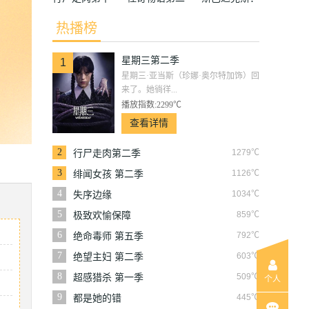
季
季
竞技场之神
热播榜
星期三第二季
1
星期三·亚当斯（珍娜·奥尔特加饰）回
来了。她徜徉...
播放指数:2299℃
查看详情
2
1279℃
行尸走肉第二季
3
1126℃
绯闻女孩 第二季
4
1034℃
失序边缘
5
859℃
极致欢愉保障
6
792℃
绝命毒师 第五季
7
603℃
绝望主妇 第二季
8
509℃
超感猎杀 第一季
个人
9
445℃
都是她的错