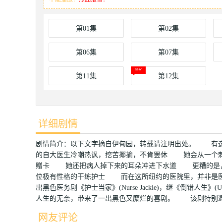
第01集
第02集
第06集
第07集
第11集
第12集
详细剧情
剧情简介：以下文字摘自伊甸园，转载请注明出处。 有
的自大医生冷嘲热讽，挖苦揶揄，不肯罢休 她会从一个
赠卡 她还把病人掉下来的耳朵冲进下水道 更糟的是，她更嗑
位极有性格的干练护士 而在这所纽约的医院里，并非是医生
出黑色医务剧《护士当家》(Nurse Jackie)，继《倒错人生》(Uni
人生的无奈，带来了一出黑色又糜烂的喜剧。 该剧特别邀请到荣获
网友评论