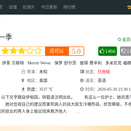
艺
动漫
纪录片
今日更新
排行榜
季
一季
会员
5.0
1466
1
还可以
伊芙·贝斯特
Merritt Wever
保罗·舒尔茨
彼得·费辛利
多米尼克·福穆
导演：
未知
状态：
已完结
地区：
美国
语言：
英语
热度：3537 ℃
时间：
2026-05-20 23:30:1
：以下文字摘自伊甸园，转载请注明出处。 有这么一位护士，她另类
 她对忽视自己的建议而害死病人的自大医生冷嘲热讽，挖苦揶揄，不
杀妓女的男人身上偷出钱来救济他人 ...