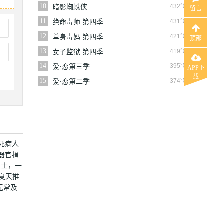
10
432℃
暗影蜘蛛侠
留言
11
431℃
绝命毒师 第四季
12
421℃
单身毒妈 第四季
顶部
13
419℃
女子监狱 第四季
14
395℃
爱·恋第三季
APP下
载
15
374℃
爱·恋第二季
死病人
器官捐
护士，一
夏天推
命无常及