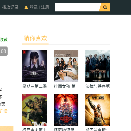
播放记录
登录
|
注册
猜你喜欢
收藏
108
萨
露比·杰琳斯
Stephen Wallem
安娜·迪佛·史密斯
星期三第二季
绯闻女孩 第
法律与秩序第
2
二季
二十二季
不
肯罢
详情
行尸走肉第十
怪奇物语第二
斯巴达克斯：