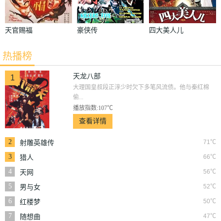
天官赐福
豪侠传
四大美人儿
热播榜
天龙八部
1
大理国皇叔段正淳少时欠下多笔风流债。他与秦红棉
偷...
播放指数:107℃
查看详情
2
71℃
射雕英雄传
3
66℃
猎人
4
56℃
天网
5
52℃
男与女
6
50℃
红楼梦
7
47℃
随想曲