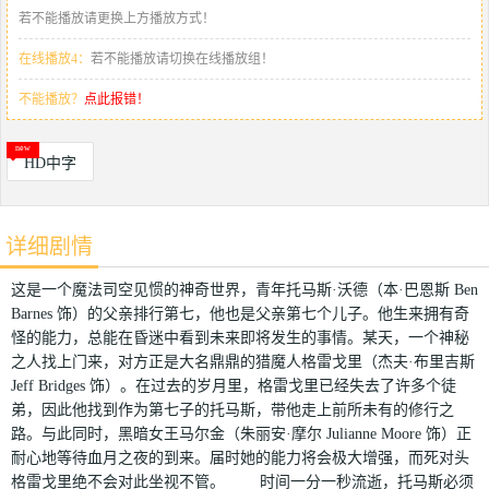
若不能播放请更换上方播放方式！
在线播放4：
若不能播放请切换在线播放组！
不能播放？
点此报错！
HD中字
详细剧情
这是一个魔法司空见惯的神奇世界，青年托马斯·沃德（本·巴恩斯 Ben
Barnes 饰）的父亲排行第七，他也是父亲第七个儿子。他生来拥有奇
怪的能力，总能在昏迷中看到未来即将发生的事情。某天，一个神秘
之人找上门来，对方正是大名鼎鼎的猎魔人格雷戈里（杰夫·布里吉斯
Jeff Bridges 饰）。在过去的岁月里，格雷戈里已经失去了许多个徒
弟，因此他找到作为第七子的托马斯，带他走上前所未有的修行之
路。与此同时，黑暗女王马尔金（朱丽安·摩尔 Julianne Moore 饰）正
耐心地等待血月之夜的到来。届时她的能力将会极大增强，而死对头
格雷戈里绝不会对此坐视不管。 时间一分一秒流逝，托马斯必须