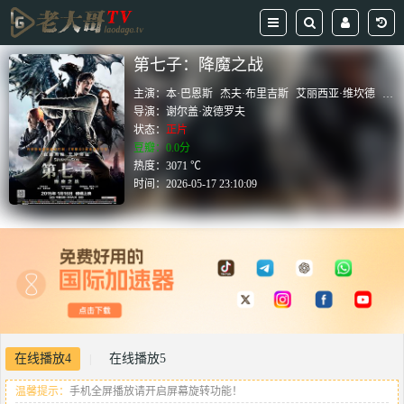
第七子：降魔之战
主演：
本·巴恩斯
杰夫·布里吉斯
艾丽西亚·维坎德
朱丽
导演：
谢尔盖·波德罗夫
状态：
正片
豆瓣：0.0分
热度：3071 ℃
时间：
2026-05-17 23:10:09
在线播放4
在线播放5
|
温馨提示：
手机全屏播放请开启屏幕旋转功能！