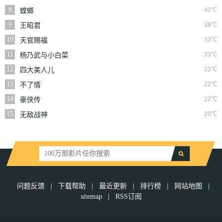
8
42℃
螳螂
9
38℃
王昭君
10
33℃
天官赐福
11
23℃
杨乃武与小白菜
12
22℃
四大美人儿
13
22℃
不了情
14
22℃
豪侠传
15
20℃
无敌战神
问题反馈
|
下载帮助
|
最近更新
|
排行榜
|
网站地图
|
sitemap
|
RSS订阅