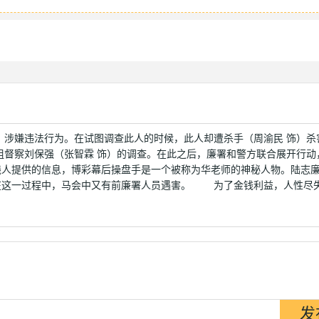
）涉嫌违法行为。在试图调查此人的时候，此人却遭杀手（周渝民 饰）杀
组督察刘保强（张智霖 饰）的调查。在此之后，廉署和警方联合展开行动
线人提供的信息，博彩幕后操盘手是一个被称为华老师的神秘人物。陆志
在这一过程中，马会中又有前廉署人员遇害。 为了金钱利益，人性尽