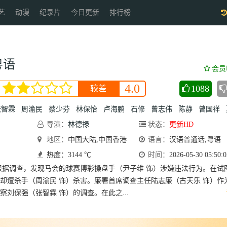
艺
动漫
纪录片
今日更新
排行榜
粤语
会员
4.0
1088
较差
张智霖
周渝民
蔡少芬
林保怡
卢海鹏
石修
曾志伟
陈静
曾国祥
导演：
林德禄
状态：
更新HD
地区：
中国大陆,中国香港
语言：
汉语普通话,粤语
热度：3144 ℃
时间：
2026-05-30 05:50:0
根据调查，发现马会的球赛博彩操盘手（尹子维 饰）涉嫌违法行为。在试
却遭杀手（周渝民 饰）杀害。廉署首席调查主任陆志廉（古天乐 饰）作
察刘保强（张智霖 饰）的调查。在此之...