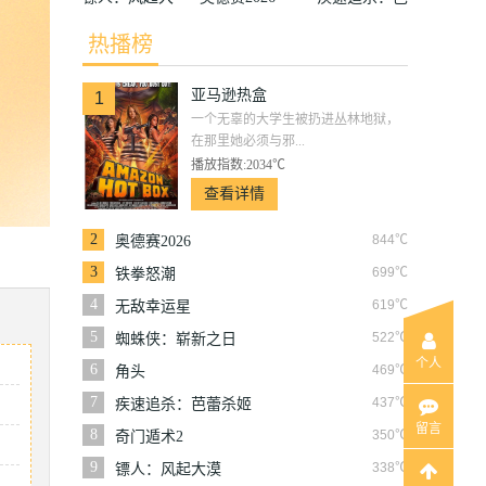
漠
蕾杀姬
热播榜
亚马逊热盒
1
一个无辜的大学生被扔进丛林地狱，
在那里她必须与邪...
播放指数:2034℃
查看详情
2
844℃
奥德赛2026
3
699℃
铁拳怒潮
4
619℃
无敌幸运星
5
522℃
蜘蛛侠：崭新之日
个人
6
469℃
角头
7
437℃
疾速追杀：芭蕾杀姬
留言
8
350℃
奇门遁术2
9
338℃
镖人：风起大漠