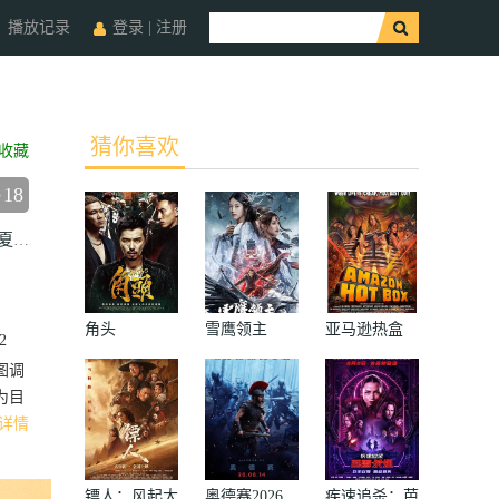
播放记录
登录
|
注册
猜你喜欢
收藏
18
夏嫣
张松枝
姜皓文
蔡洁
欧锦棠
徐靖雯
宋海颉
陈宇琛
陆骏光
角头
雪鹰领主
亚马逊热盒
2
图调
为目
详情
镖人：风起大
奥德赛2026
疾速追杀：芭