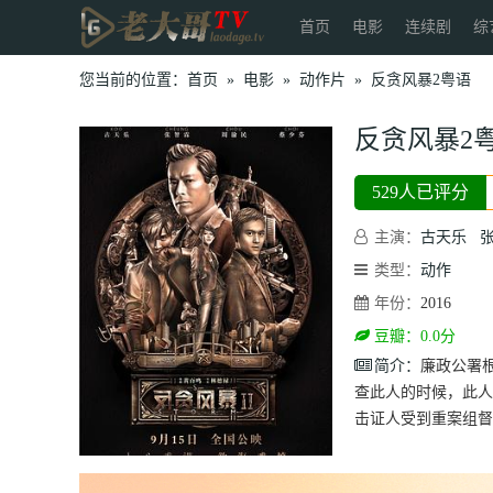
首页
电影
连续剧
综
您当前的位置：
首页
»
电影
»
动作片
»
反贪风暴2粤语
反贪风暴2
529人已评分
主演：
古天乐
类型：
动作
年份：
2016
豆瓣：0.0分
简介：
廉政公署
查此人的时候，此人
击证人受到重案组督