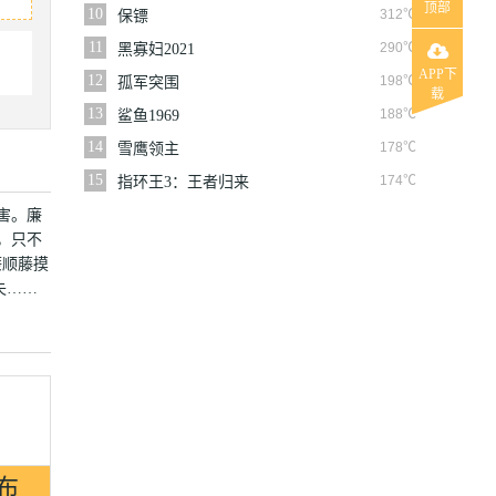
顶部
10
312℃
保镖
11
290℃
黑寡妇2021
APP下
12
198℃
孤军突围
载
13
188℃
鲨鱼1969
14
178℃
雪鹰领主
15
174℃
指环王3：王者归来
害。廉
，只不
廉顺藤摸
失……