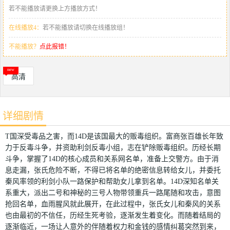
若不能播放请更换上方播放方式！
在线播放4：
若不能播放请切换在线播放组！
不能播放？
点此报错！
高清
详细剧情
T国深受毒品之害，而14D是该国最大的贩毒组织。富商张百雄长年致
力于反毒斗争，并资助利剑反毒小组，志在铲除贩毒组织。历经长期
斗争，掌握了14D的核心成员和关系网名单，准备上交警方。由于消
息走漏，张氏危险不断，不得已将名单的绝密信息转给女儿，并委托
秦风率领的利剑小队一路保护和帮助女儿拿到名单。14D深知名单关
系重大，派出二号和神秘的三号人物带领重兵一路尾随和攻击，意图
抢回名单，血雨腥风就此展开，在此过程中，张氏女儿和秦风的关系
也由最初的不信任，历经生死考验，逐渐发生着变化。而随着结局的
逐渐临近，一场让人意外的伴随着权力和金钱的感情纠葛突然到来，