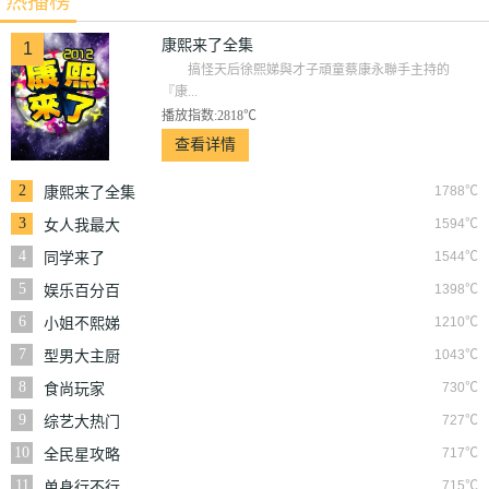
热播榜
康熙来了全集
1
搞怪天后徐熙娣與才子頑童蔡康永聯手主持的
『康...
播放指数:2818℃
查看详情
2
1788℃
康熙来了全集
3
1594℃
女人我最大
4
1544℃
同学来了
5
1398℃
娱乐百分百
6
1210℃
小姐不熙娣
7
1043℃
型男大主厨
8
730℃
食尚玩家
9
727℃
综艺大热门
10
717℃
全民星攻略
11
715℃
单身行不行