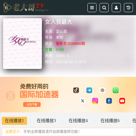
女人我最大
主演：
蓝心湄
导演：
未知
状态：
更新至20260806期
豆瓣：0.0分
热度：10395 ℃
时间：
2026-08-06 23:30:03
在线播放1
在线播放3
在线播放4
在线播放6
在
|
|
|
|
温馨提示：
手机全屏播放请开启屏幕旋转功能！