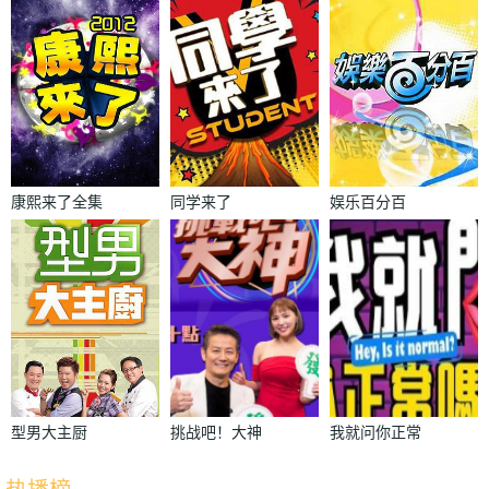
康熙来了全集
同学来了
娱乐百分百
型男大主厨
挑战吧！大神
我就问你正常
吗