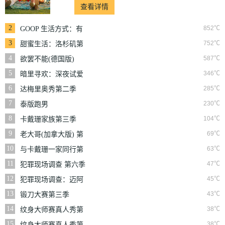
查看详情
2
852℃
GOOP 生活方式：有
情有性 第一季
3
752℃
甜蜜生活：洛杉矶第
二季
4
587℃
欲罢不能(德国版)
5
346℃
暗里寻欢：深夜试爱
实验
6
285℃
达梅里奥秀第二季
7
230℃
泰版跑男
8
104℃
卡戴珊家族第三季
9
69℃
老大哥(加拿大版) 第
三季
10
63℃
与卡戴珊一家同行第
七季
11
47℃
犯罪现场调查 第六季
12
45℃
犯罪现场调查：迈阿
密 第六季
13
43℃
锻刀大赛第三季
14
38℃
纹身大师赛真人秀第
一季
15
38℃
纹身大师赛真人秀第