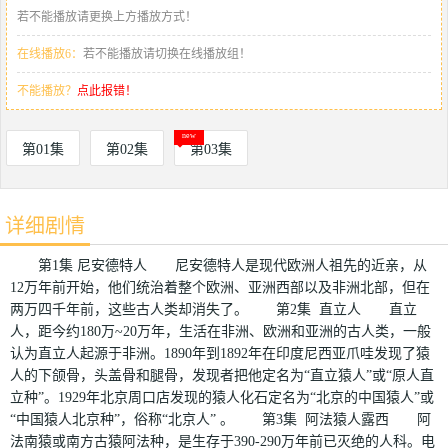
若不能播放请更换上方播放方式！
在线播放6：
若不能播放请切换在线播放组！
不能播放？
点此报错！
第01集
第02集
第03集
详细剧情
第1集 尼安德特人 尼安德特人是现代欧洲人祖先的近亲，从
12万年前开始，他们统治着整个欧洲、亚洲西部以及非洲北部，但在
两万四千年前，这些古人类却消失了。 第2集 直立人 直立
人，距今约180万~20万年，生活在非洲、欧洲和亚洲的古人类，一般
认为直立人起源于非洲。1890年到1892年在印度尼西亚爪哇发现了猿
人的下颌骨，头盖骨和腿骨，发现者把他定名为“直立猿人”或“原人直
立种”。1929年北京周口店发现的猿人化石定名为“北京的中国猿人”或
“中国猿人北京种”，俗称“北京人” 。 第3集 阿法猿人露西 阿
法南猿或南方古猿阿法种，是生存于390-290万年前已灭绝的人科。电