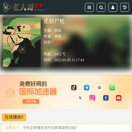
史前尸检
主演：
未知
导演：
未知
状态：
已完结
豆瓣：0.0分
热度：3472 ℃
时间：
2023-01-05 11:17:43
在线播放6
温馨提示：
手机全屏播放请开启屏幕旋转功能！