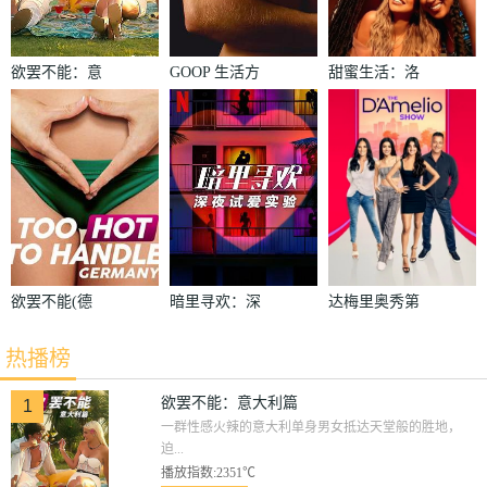
欲罢不能：意
GOOP 生活方
甜蜜生活：洛
大利篇
式：有情有性
杉矶第二季
第一季
欲罢不能(德
暗里寻欢：深
达梅里奥秀第
国版)
夜试爱实验
二季
热播榜
欲罢不能：意大利篇
1
一群性感火辣的意大利单身男女抵达天堂般的胜地，
迫...
播放指数:2351℃