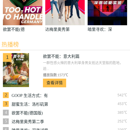
欲罢不能(德
达梅里奥秀第
暗里寻欢：深
国版)
二季
夜试爱实验
热播榜
欲罢不能：意大利篇
1
一群性感火辣的意大利单身男女抵达天堂般的胜地，
迫...
播放指数:1573℃
查看详情
2
542℃
GOOP 生活方式：有
情有性 第一季
3
453℃
甜蜜生活：洛杉矶第
二季
4
385℃
欲罢不能(德国版)
5
252℃
达梅里奥秀第二季
6