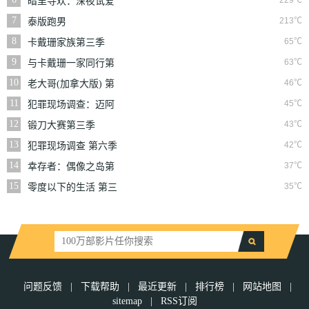
229℃
暗里寻欢：深夜试爱
实验
7
213℃
泰版跑男
8
65℃
卡戴珊家族第三季
9
63℃
与卡戴珊一家同行第
七季
10
46℃
老大哥(加拿大版) 第
三季
11
45℃
犯罪现场调查：迈阿
密 第六季
12
43℃
锻刀大赛第三季
13
42℃
犯罪现场调查 第六季
14
37℃
幸存者：偶像之岛第
三十九季
15
35℃
零度以下的生活 第三
季
问题反馈
|
下载帮助
|
最近更新
|
排行榜
|
网站地图
|
sitemap
|
RSS订阅