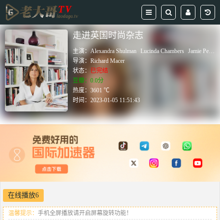
走进英国时尚杂志
主演：
Alexandra Shulman
Lucinda Chambers
Jamie Perlman
导演：
Richard Macer
状态：
已完结
豆瓣：0.0分
热度：3601 ℃
时间：
2023-01-05 11:51:43
在线播放6
温馨提示：
手机全屏播放请开启屏幕旋转功能！