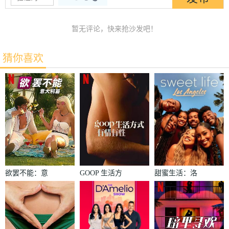
暂无评论，快来抢沙发吧！
猜你喜欢
欲罢不能：意
GOOP 生活方
甜蜜生活：洛
大利篇
式：有情有性
杉矶第二季
第一季