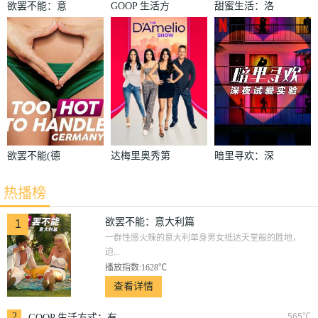
欲罢不能：意
GOOP 生活方
甜蜜生活：洛
大利篇
式：有情有性
杉矶第二季
第一季
欲罢不能(德
达梅里奥秀第
暗里寻欢：深
国版)
二季
夜试爱实验
热播榜
欲罢不能：意大利篇
1
一群性感火辣的意大利单身男女抵达天堂般的胜地，
迫...
播放指数:1628℃
查看详情
2
565℃
GOOP 生活方式：有