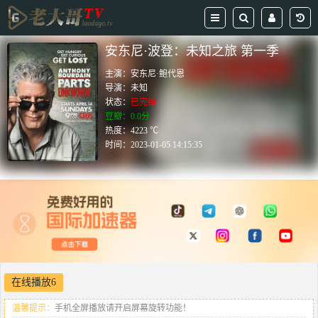
安东尼·波登：未知之旅 第一季
主演：
安东尼·鲍代恩
导演：
未知
状态：
已完结
豆瓣：0.0分
热度：4223 ℃
时间：
2023-01-05 14:15:35
在线播放6
温馨提示：
手机全屏播放请开启屏幕旋转功能！