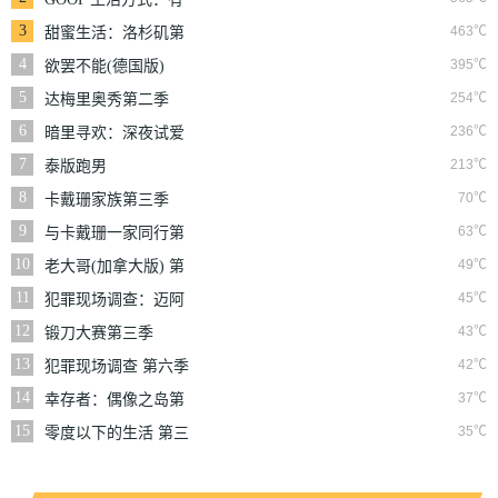
情有性 第一季
3
463℃
甜蜜生活：洛杉矶第
二季
4
395℃
欲罢不能(德国版)
5
254℃
达梅里奥秀第二季
6
236℃
暗里寻欢：深夜试爱
实验
7
213℃
泰版跑男
8
70℃
卡戴珊家族第三季
9
63℃
与卡戴珊一家同行第
七季
10
49℃
老大哥(加拿大版) 第
三季
11
45℃
犯罪现场调查：迈阿
密 第六季
12
43℃
锻刀大赛第三季
13
42℃
犯罪现场调查 第六季
14
37℃
幸存者：偶像之岛第
三十九季
15
35℃
零度以下的生活 第三
季