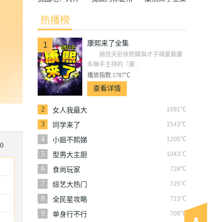
吗
热播榜
康熙来了全集
1
搞怪天后徐熙娣與才子頑童蔡康
永聯手主持的『康...
播放指数:1787℃
查看详情
2
1591℃
女人我最大
3
1543℃
同学来了
4
1205℃
小姐不熙娣
0
5
1043℃
型男大主厨
6
728℃
食尚玩家
7
725℃
综艺大热门
8
713℃
全民星攻略
9
709℃
单身行不行