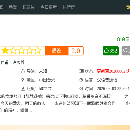
艺
动漫
纪录片
今日更新
排行榜
会员
2.0
352
很差
王仁甫
许孟哲
导演：
未知
状态：
更新至20260802期
地区：
中国台湾
语言：
汉语普通话
热度：5877 ℃
时间：
2026-08-03 23:30:1
劣的食境節目【飢餓遊戲】點選以下連結訂閱，精采影音不漏接！ 史
 今天的戰友．明天的敵人 永遠無法預知下一關將跟與誰合作 唯
的精神．繼續...