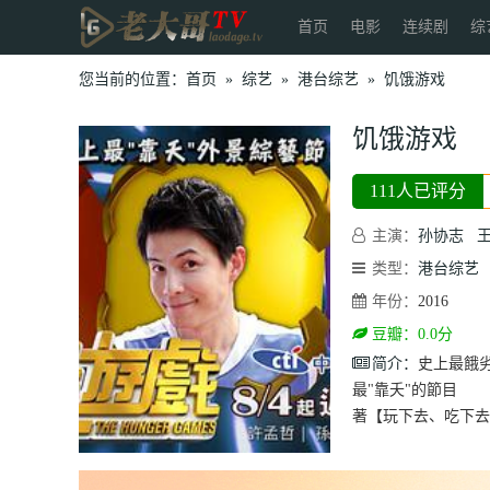
首页
电影
连续剧
综
您当前的位置：
首页
»
综艺
»
港台综艺
»
饥饿游戏
饥饿游戏
111人已评分
主演：
孙协志
类型：
港台综艺
年份：
2016
豆瓣：0.0分
简介：
史上最餓
最"靠夭"的節目
著【玩下去、吃下去】