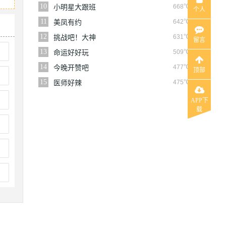
10
668℃
小明星大跟班
个人
11
642℃
美凤有约
12
631℃
挑战吧！大神
留言
13
509℃
命运好好玩
14
477℃
今晚开赞吧
顶部
15
475℃
医师好辣
APP下
载