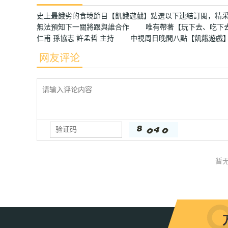
史上最餓劣的食境節目【飢餓遊戲】點選以下連結訂閱，
無法預知下一關將跟與誰合作 唯有帶著【玩下去、吃下
仁甫 孫協志 許孟哲 主持 中視周日晚間八點【飢餓遊戲
网友评论
暂