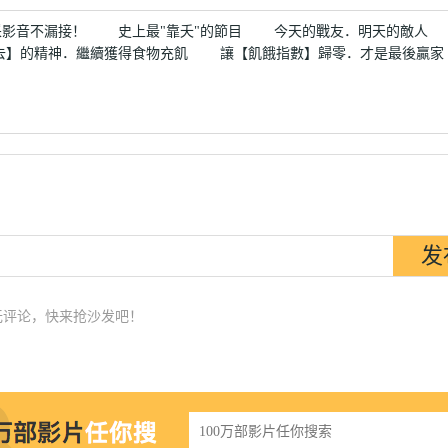
精采影音不漏接！ 史上最"靠夭"的節目 今天的戰友．明天的敵人
去】的精神．繼續獲得食物充飢 讓【飢餓指數】歸零．才是最後贏
】
无评论，快来抢沙发吧！