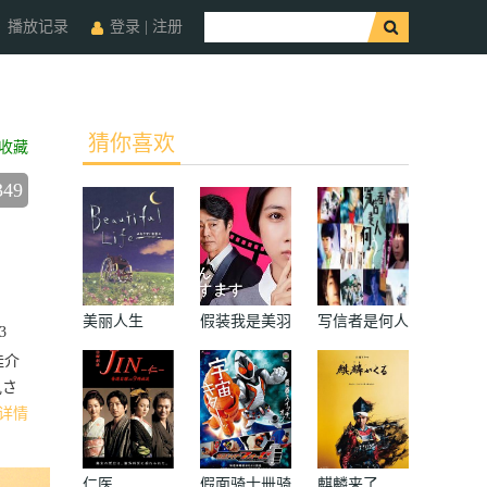
播放记录
登录
|
注册
猜你喜欢
收藏
349
美丽人生
假装我是美羽
写信者是何人
3
小姐
桂介
見さ
详情
仁医
假面骑士卌骑
麒麟来了