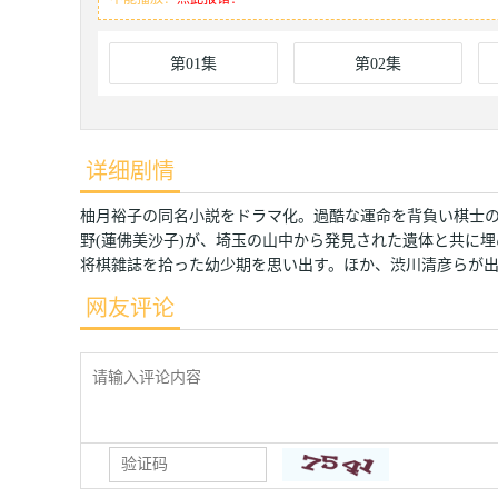
第01集
第02集
详细剧情
柚月裕子の同名小説をドラマ化。過酷な運命を背負い棋士の
野(蓮佛美沙子)が、埼玉の山中から発見された遺体と共に
将棋雑誌を拾った幼少期を思い出す。ほか、渋川清彦らが
网友评论