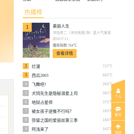
热播榜
美丽人生
1
冲岛佟二（木村拓哉 饰）是人气美发
店HOT LI...
播放指数:764℃
查看详情
2
727℃
烂漫
3
682℃
西瓜2003
4
393℃
飞舞吧！
5
382℃
犬饲先生是隐秘溺爱上司
个人
6
372℃
地狱占星师
7
183℃
被女孩子逆推不行吗？
留言
8
166℃
弥留之国的爱丽丝第三季
9
162℃
阿浅来了
顶部