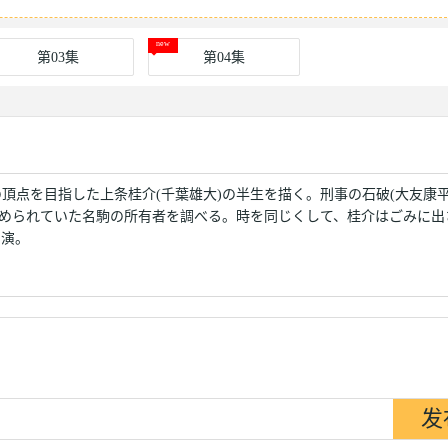
第03集
第04集
頂点を目指した上条桂介(千葉雄大)の半生を描く。刑事の石破(大友康平
埋められていた名駒の所有者を調べる。時を同じくして、桂介はごみに出
出演。