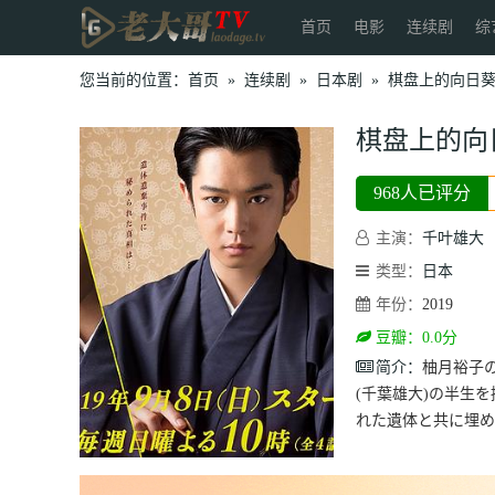
首页
电影
连续剧
综
您当前的位置：
首页
»
连续剧
»
日本剧
»
棋盘上的向日
棋盘上的向
968人已评分
主演：
千叶雄大
类型：
日本
年份：
2019
豆瓣：0.0分
简介：
柚月裕子
(千葉雄大)の半生
れた遺体と共に埋め