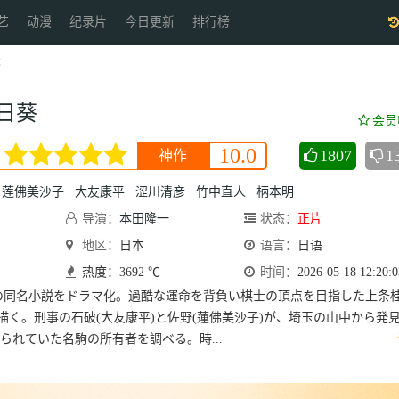
艺
动漫
纪录片
今日更新
排行榜
葵
日葵
会员
10.0
1807
1
神作
莲佛美沙子
大友康平
涩川清彦
竹中直人
柄本明
导演：
本田隆一
状态：
正片
地区：
日本
语言：
日语
热度：3692 ℃
时间：
2026-05-18 12:20:0
の同名小説をドラマ化。過酷な運命を背負い棋士の頂点を目指した上条
を描く。刑事の石破(大友康平)と佐野(蓮佛美沙子)が、埼玉の山中から発
られていた名駒の所有者を調べる。時...