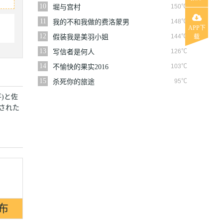
10
150℃
堀与宫村
11
148℃
我的不和我做的费洛蒙男
APP下
友
12
144℃
假装我是美羽小姐
载
13
126℃
写信者是何人
14
103℃
不愉快的果实2016
15
95℃
杀死你的旅途
)と佐
された