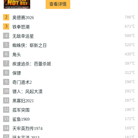
查看详情
2
786℃
奥德赛2026
3
671℃
铁拳怒潮
4
586℃
无敌幸运星
5
520℃
蜘蛛侠：崭新之日
6
435℃
角头
7
397℃
疾速追杀：芭蕾杀姬
8
312℃
保镖
9
298℃
奇门遁术2
10
291℃
镖人：风起大漠
11
287℃
黑寡妇2021
12
196℃
孤军突围
13
172℃
鲨鱼1969
14
169℃
天牢英烈传1974
15
161℃
环太平洋 2013