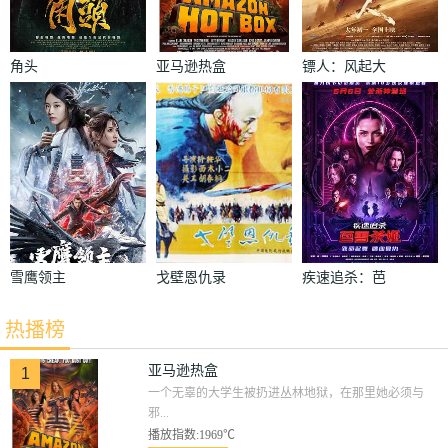
角头
亚马逊热盒
镖人：风起大
漠
雪鹰领主
戈壁恩仇录
疾速追杀：芭
蕾杀姬
热播榜
亚马逊热盒
1
一个无辜的大学生被扔进丛林地狱，在那里她必须与
邪...
播放指数:1969℃