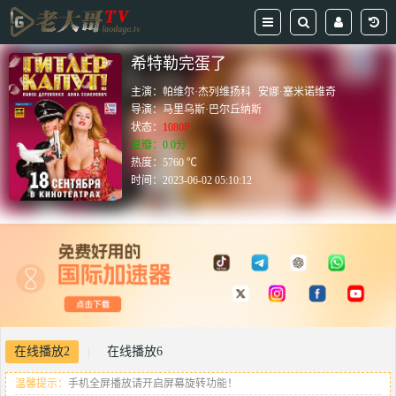
希特勒完蛋了
主演：
帕维尔·杰列维扬科
安娜·塞米诺维奇
导演：
马里乌斯·巴尔丘纳斯
状态：
1080P
豆瓣：0.0分
热度：5760 ℃
时间：
2023-06-02 05:10:12
在线播放2
在线播放6
|
温馨提示：
手机全屏播放请开启屏幕旋转功能！