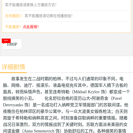
若不能播放请更换上方播放方式！
在线播放2：
若不能播放请切换在线播放组！
不能播放？
点此报错！
1080P
详细剧情
故事发生在二战时期的柏林，不过与人们通常的印象不同，电
脑、网络、迪厅、摇滚乐、液晶电视充斥其中，德国军人摘下古板的
面具，转而纵情声色，甚至连希特勒（Mikhail Krylov 饰）都变成一个
脱线搞笑的小丑。 化名舒拉伯格的亚历山大•阿谢奇金（Pavel
Derevyanko 饰）是一名成功打入纳粹党卫军情报部门的苏联间谍。他
夜晚住在柏林郊区的豪华公寓中，与一众大波美女锻练枪法；白天则
周旋于希特勒和纳粹高官之间，时刻准备窃取纳粹的重要情报。随着
战况日渐激烈，双方的情报战到了关键时刻。苏联方面派来美丽的女
间谍金娜（Anna Semenovich 饰）协助舒拉的工作。各种搞笑的事情