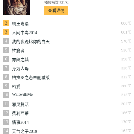
播放指数:731℃
查看详情
2
666℃
鸭王粤语
3
661℃
人间中毒2014
4
570℃
我的夜晚比你的白天
更美
5
536℃
性瘾者
6
358℃
亦舞之城
7
326℃
身为人母
8
312℃
柏拉图之恋未删减版
9
280℃
密爱
WaitwithMe
10
213℃
11
202℃
邪灵复活
12
186℃
费利西蒂
13
170℃
情事2014
14
162℃
天气之子2019