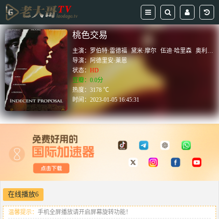
桃色交易
主演：
罗伯特·雷德福
黛米·摩尔
伍迪·哈里森
奥利弗·普莱特
导演：
阿德里安·莱恩
状态：
HD
豆瓣：0.0分
热度：3178 ℃
时间：
2023-01-05 16:45:31
在线播放6
温馨提示：
手机全屏播放请开启屏幕旋转功能！