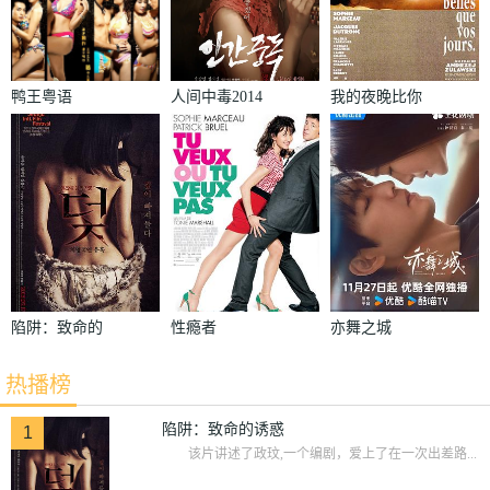
鸭王粤语
人间中毒2014
我的夜晚比你
的白天更美
陷阱：致命的
性瘾者
亦舞之城
诱惑
热播榜
陷阱：致命的诱惑
1
该片讲述了政玟,一个编剧，爱上了在一次出差路...