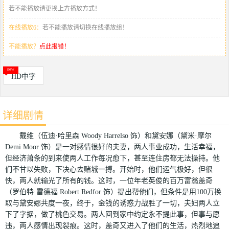
若不能播放请更换上方播放方式！
在线播放6：
若不能播放请切换在线播放组！
不能播放？
点此报错！
HD中字
详细剧情
戴维（伍迪·哈里森 Woody Harrelso 饰）和黛安娜（黛米·摩尔
Demi Moor 饰）是一对感情很好的夫妻，两人事业成功，生活幸福，
但经济萧条的到来使两人工作每况愈下，甚至连住房都无法操持。他
们不甘以失败，下决心去赌城一搏。开始时，他们运气极好，但很
快，两人就输光了所有的钱。这时，一位年老英俊的百万富翁盖奇
（罗伯特·雷德福 Robert Redfor 饰）提出帮他们，但条件是用100万换
取与黛安娜共度一夜，终于，金钱的诱惑力战胜了一切，夫妇两人立
下了字据，做了桃色交易。两人回到家中约定永不提此事，但事与愿
违，两人感情出现裂痕。这时，盖奇又进入了他们的生活，热烈地追