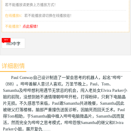
若不能播放请更换上方播放方式！
在线播放6：
若不能播放请切换在线播放组！
不能播放？
点此报错！
HD中字
详细剧情
Paul Conway自己设计制造了一架会思考的机器人，起名“哔哔”
（BB）。哔哔善解人意讨人喜欢。万圣节晚上，Paul、Tom、
Samantha及哔哔想利用遇节无禁忌的机会，闯入老处女Elvira Parker小
姐的前院，没想到她不通情理朝哔哔开枪，打得粉碎，只剩下电脑晶
片无损。不久感恩节来临，Paul邀Samantha共进晚餐，Samantha因此
被继父打落楼梯，脑部严重撞伤送医诊断，因脑死而回天乏术。Paul
得Tom相助，于Samantha脑中植入哔哔电脑微晶片，Samantha因而复
活，然而完全为哔哔之思考模式，哔哔怨恨Samantha的继父和Elvira
Parker小姐，展开复仇……