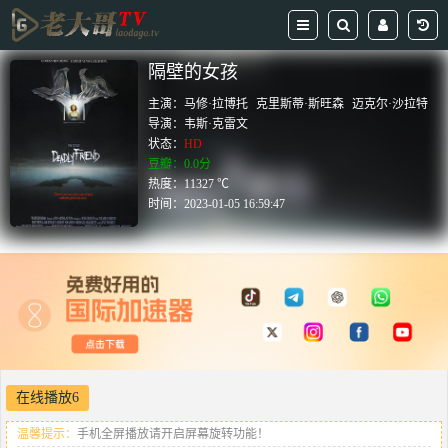
隔壁的女孩
主演：
马修·拉博托
克里斯蒂·斯旺森
迈克尔·沙拉特
导演：
韦斯·克雷文
状态：
HD
豆瓣：0.0分
热度：11327 ℃
时间：
2023-01-05 16:59:47
在线播放6
温馨提示：
手机全屏播放请开启屏幕旋转功能！