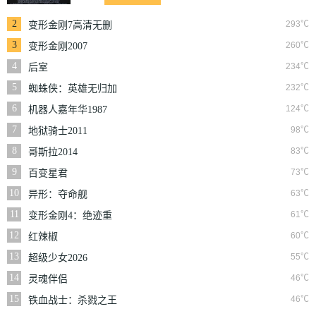
2
293℃
变形金刚7高清无删
减版
3
260℃
变形金刚2007
4
234℃
后室
5
232℃
蜘蛛侠：英雄无归加
长版
6
124℃
机器人嘉年华1987
7
98℃
地狱骑士2011
8
83℃
哥斯拉2014
9
73℃
百变星君
10
63℃
异形：夺命舰
11
61℃
变形金刚4：绝迹重
生普通话版
12
60℃
红辣椒
13
55℃
超级少女2026
14
46℃
灵魂伴侣
15
46℃
铁血战士：杀戮之王