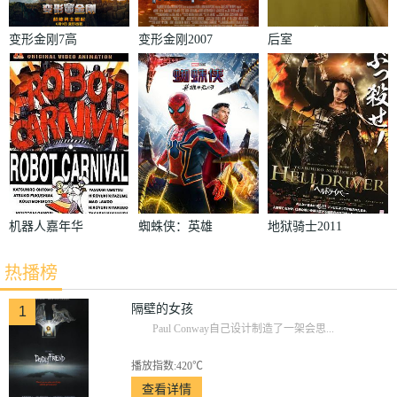
变形金刚7高
变形金刚2007
后室
清无删减版
机器人嘉年华
蜘蛛侠：英雄
地狱骑士2011
1987
无归加长版
热播榜
隔壁的女孩
1
Paul Conway自己设计制造了一架会思...
播放指数:420℃
查看详情