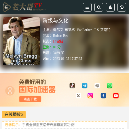
阶级与文化
主演：
梅尔文·布莱格
Pat Barker
T·S·艾略特
导演：
Robert Bee
状态：
已完结
豆瓣：0.0分
热度：3469 ℃
时间：
2023-01-05 17:57:25
在线播放6
温馨提示：
手机全屏播放请开启屏幕旋转功能！