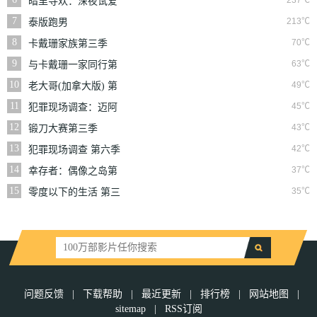
237℃
暗里寻欢：深夜试爱
实验
7
213℃
泰版跑男
8
70℃
卡戴珊家族第三季
9
63℃
与卡戴珊一家同行第
七季
10
49℃
老大哥(加拿大版) 第
三季
11
45℃
犯罪现场调查：迈阿
密 第六季
12
43℃
锻刀大赛第三季
13
42℃
犯罪现场调查 第六季
14
37℃
幸存者：偶像之岛第
三十九季
15
35℃
零度以下的生活 第三
季
问题反馈
|
下载帮助
|
最近更新
|
排行榜
|
网站地图
|
sitemap
|
RSS订阅