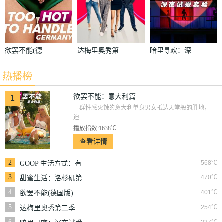
欲罢不能(德
达梅里奥秀第
暗里寻欢：深
国版)
二季
夜试爱实验
热播榜
欲罢不能：意大利篇
1
一群性感火辣的意大利单身男女抵达天堂般的胜地，
迫...
播放指数:1638℃
查看详情
2
568℃
GOOP 生活方式：有
情有性 第一季
3
470℃
甜蜜生活：洛杉矶第
二季
4
401℃
欲罢不能(德国版)
5
254℃
达梅里奥秀第二季
6