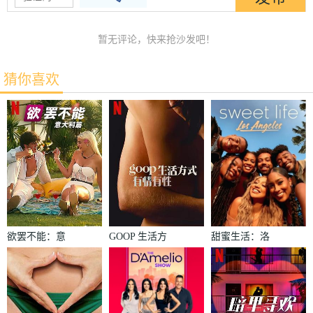
暂无评论，快来抢沙发吧！
猜你喜欢
欲罢不能：意
GOOP 生活方
甜蜜生活：洛
大利篇
式：有情有性
杉矶第二季
第一季