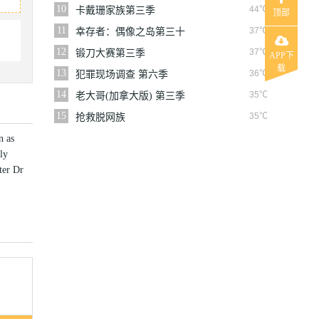
六季
10
44℃
卡戴珊家族第三季
顶部
11
37℃
幸存者：偶像之岛第三十
九季
12
37℃
锻刀大赛第三季
APP下
载
13
36℃
犯罪现场调查 第六季
14
35℃
老大哥(加拿大版) 第三季
15
35℃
抢救脱网族
n as
ly
ter Dr