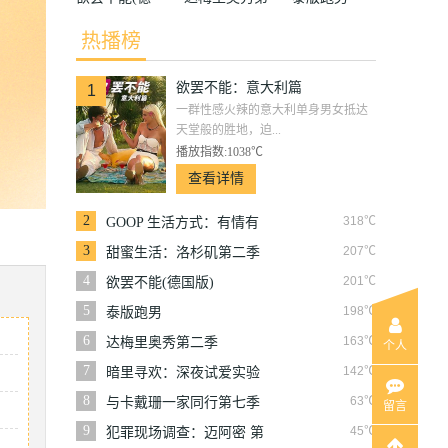
国版)
二季
热播榜
欲罢不能：意大利篇
1
一群性感火辣的意大利单身男女抵达
天堂般的胜地，迫...
播放指数:1038℃
查看详情
2
318℃
GOOP 生活方式：有情有
性 第一季
3
207℃
甜蜜生活：洛杉矶第二季
4
201℃
欲罢不能(德国版)
5
198℃
泰版跑男
6
163℃
达梅里奥秀第二季
个人
7
142℃
暗里寻欢：深夜试爱实验
8
63℃
与卡戴珊一家同行第七季
留言
9
45℃
犯罪现场调查：迈阿密 第