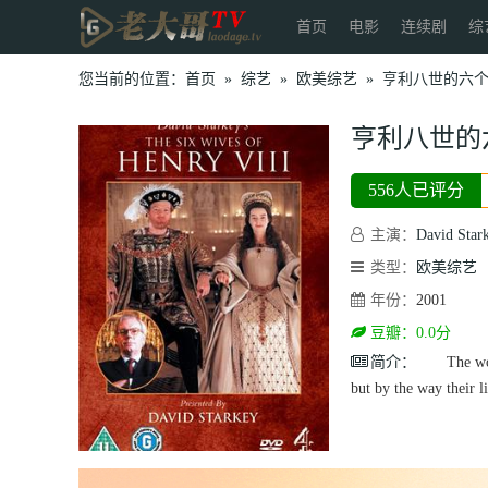
首页
电影
连续剧
综
您当前的位置：
首页
»
综艺
»
欧美综艺
»
亨利八世的六
亨利八世的
556人已评分
主演：
David Star
类型：
欧美综艺
年份：
2001
豆瓣：0.0分
简介：
The women
but by the way their li