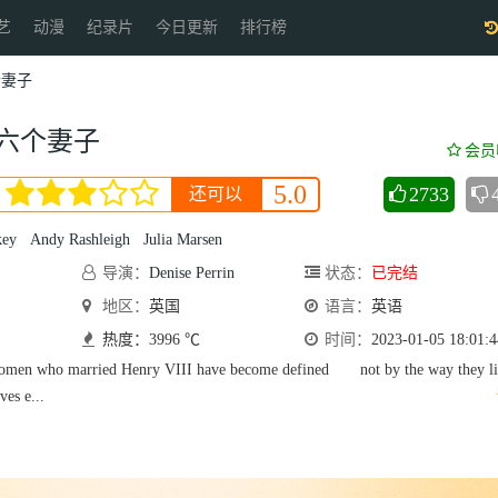
艺
动漫
纪录片
今日更新
排行榜
个妻子
六个妻子
会员
5.0
2733
还可以
key
Andy Rashleigh
Julia Marsen
导演：
Denise Perrin
状态：
已完结
地区：
英国
语言：
英语
热度：3996 ℃
时间：
2023-01-05 18:01:4
 who married Henry VIII have become defined not by the way they li
ves e...