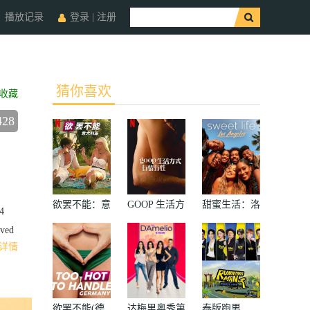
播放记录
登录
|
注册
猜你喜欢
收藏
428
欲罢不能：意
GOOP 生活方
甜蜜生活：洛
4
大利篇
式：有情有性
杉矶第二季
ved
第一季
详情
欲罢不能(德
达梅里奥秀第
泰版跑男