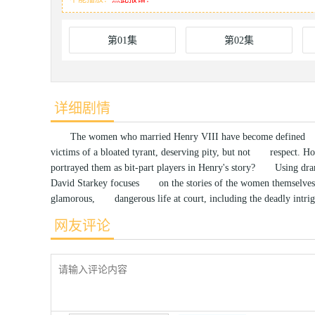
第01集
第02集
详细剧情
The women who married Henry VIII have become defined not 
victims of a bloated tyrant, deserving pity, but not respect. 
portrayed them as bit-part players in Henry's story? Using dra
David Starkey focuses on the stories of the women themselves, r
glamorous, dangerous life at court, including the deadly int
网友评论