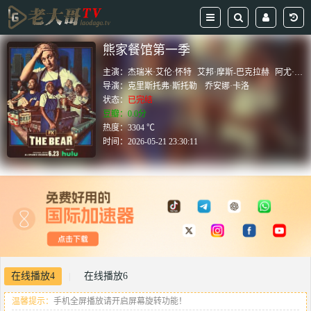
熊家餐馆第一季
主演：
杰瑞米·艾伦·怀特
艾邦·摩斯-巴克拉赫
阿尤·艾德維利
导演：
克里斯托弗·斯托勒
乔安娜·卡洛
状态：
已完结
豆瓣：0.0分
热度：3304 ℃
时间：
2026-05-21 23:30:11
在线播放4
在线播放6
|
温馨提示：
手机全屏播放请开启屏幕旋转功能！