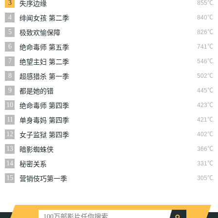
3
855℃
失序边缘
4
840℃
绯闻女孩 第二季
5
826℃
极致欢愉保障
6
741℃
绝命毒师 第五季
7
546℃
绝望主妇 第二季
8
502℃
超感猎杀 第一季
9
445℃
都是她的错
10
423℃
绝命毒师 第四季
11
421℃
单身毒妈 第四季
12
402℃
女子监狱 第四季
13
366℃
暗影蜘蛛侠
14
331℃
秘密关系
15
305℃
营销伎巧第一季