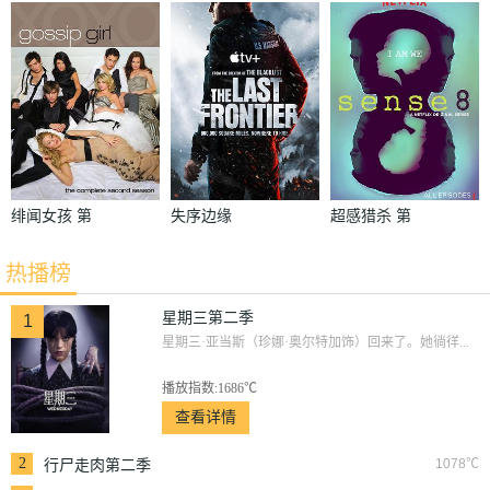
季
绯闻女孩 第
失序边缘
超感猎杀 第
二季
一季
热播榜
星期三第二季
1
星期三·亚当斯（珍娜·奥尔特加饰）回来了。她徜徉...
播放指数:1686℃
查看详情
2
1078℃
行尸走肉第二季