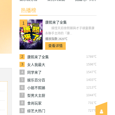
热播榜
康熙来了全集
1
搞怪天后徐熙娣與才子頑童蔡康
永聯手主持的『康...
播放指数:2820℃
查看详情
2
1789℃
康熙来了全集
3
1596℃
女人我最大
4
1547℃
同学来了
5
1403℃
娱乐百分百
6
1213℃
小姐不熙娣
7
1044℃
型男大主厨
8
731℃
食尚玩家
9
727℃
综艺大热门