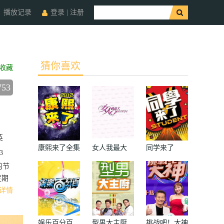
播放记录
登录
|
注册
猜你喜欢
收藏
753
英
康熙来了全集
女人我最大
同学来了
3
的节
定期
详情
娱乐百分百
型男大主厨
挑战吧！大神