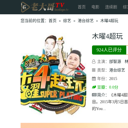
首页
电影
连续剧
综
您当前的位置：
首页
»
综艺
»
港台综艺
»
木曜4超玩
木曜4超玩
924人已评分
主演：
邰智源
类型：
港台综艺
年份：
2015
豆瓣：0.0分
简介：
《木曜4超玩
目。2015年3月5日
的You...