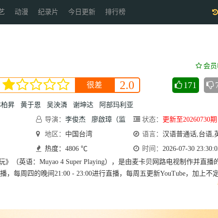
艺
动漫
纪录片
今日更新
排行榜
会员
2.0
171
很差
林柏昇
黄于恩
吴泱潾
谢坤达
阿部玛利亚
导演：
李俊杰
廖啟璋（监
状态：
更新至20260730期
制）
地区：
中国台湾
语言：
汉语普通话,台语,
热度：4806 ℃
时间：
2026-07-30 23:30:0
》（英语：Muyao 4 Super Playing），是由麦卡贝网路电视制作并直播
首播，每周四的晚间21:00 - 23:00进行直播，每周五更新YouTube，加上不