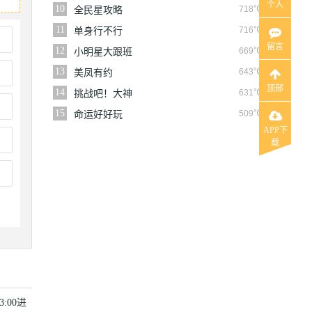
个人
10
718℃
全民星攻略
11
716℃
单身行不行
留言
12
669℃
小明星大跟班
13
643℃
美凤有约
顶部
14
631℃
挑战吧！大神
15
509℃
命运好好玩
APP下
载
:00进