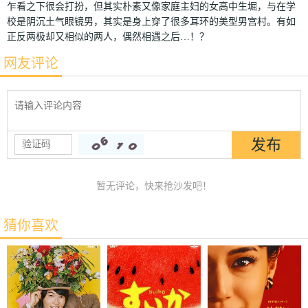
乍看之下很会打扮，但其实朴素又像家庭主妇的女高中生堀，与在学
校是阴沉土气眼镜男，其实是身上穿了很多耳环的美型男宫村。有如
正反两极却又相似的两人，偶然相遇之后…！？
网友评论
暂无评论，快来抢沙发吧！
猜你喜欢