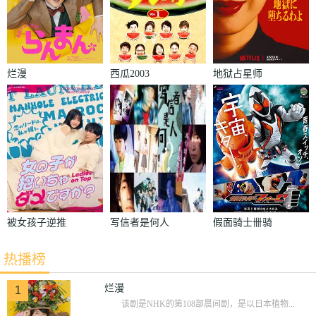
烂漫
西瓜2003
地狱占星师
被女孩子逆推
写信者是何人
假面骑士卌骑
不行吗？
热播榜
烂漫
1
该剧是NHK的第108部晨间剧，是以日本植物...