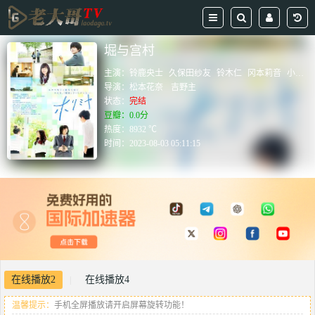
堀与宫村
主演：
铃鹿央士
久保田纱友
铃木仁
冈本莉音
小野寺晃良
导演：
松本花奈
吉野主
状态：
完结
豆瓣：0.0分
热度：8932 ℃
时间：
2023-08-03 05:11:15
在线播放2
在线播放4
|
温馨提示：
手机全屏播放请开启屏幕旋转功能！