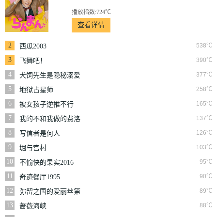
播放指数:724℃
查看详情
2
538℃
西瓜2003
3
390℃
飞舞吧！
4
377℃
犬饲先生是隐秘溺爱
上司
5
258℃
地狱占星师
6
165℃
被女孩子逆推不行
吗？
7
137℃
我的不和我做的费洛
蒙男友
8
126℃
写信者是何人
9
103℃
堀与宫村
10
95℃
不愉快的果实2016
11
90℃
奇迹餐厅1995
12
89℃
弥留之国的爱丽丝第
三季
13
88℃
蔷薇海峡